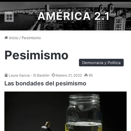
AMÉRICA 2.1
Menú
Inicio
/
Pesimismo
Pesimismo
Democracia y Política
Laura Garcia - El Bastión
febrero 21, 2022
95
Las bondades del pesimismo