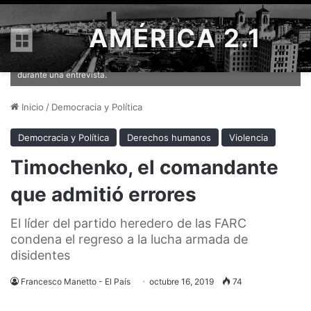
AMÉRICA 2.1
Menú
Rodrigo Londoño Echeverri, conocido como 'Timochenko', habla
durante una entrevista.
Inicio
/
Democracia y Política
Democracia y Política
Derechos humanos
Violencia
Timochenko, el comandante
que admitió errores
El líder del partido heredero de las FARC
condena el regreso a la lucha armada de
disidentes
Francesco Manetto - El País
octubre 16, 2019
74