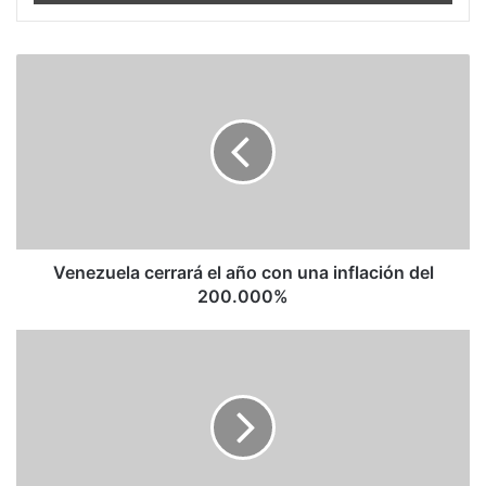
Venezuela
cerrará
el
año
con
una
inflación
del
200.000%
Venezuela cerrará el año con una inflación del
200.000%
Periscopio
Venezuela
-
16
de
octubre
de