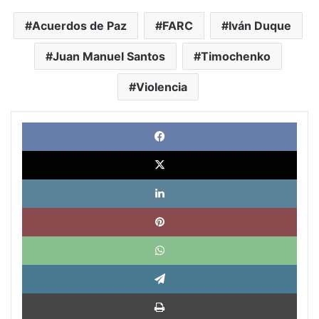
Acuerdos de Paz
FARC
Iván Duque
Juan Manuel Santos
Timochenko
Violencia
Face
X
Link
Pinte
What
Tele
Impri