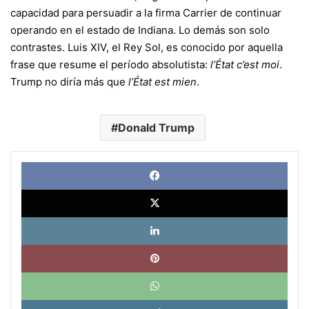
capacidad para persuadir a la firma Carrier de continuar
operando en el estado de Indiana. Lo demás son solo
contrastes. Luis XIV, el Rey Sol, es conocido por aquella
frase que resume el período absolutista:
l’État c’est moi
.
Trump no diría más que
l’État est mien
.
Donald Trump
Face
X
Link
Pinte
What
Tele