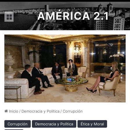
AMÉRICA 2.1
Menú
Inicio
/
Democracia y Política
/
Corrupción
Corrupción
Democracia y Política
Ética y Moral