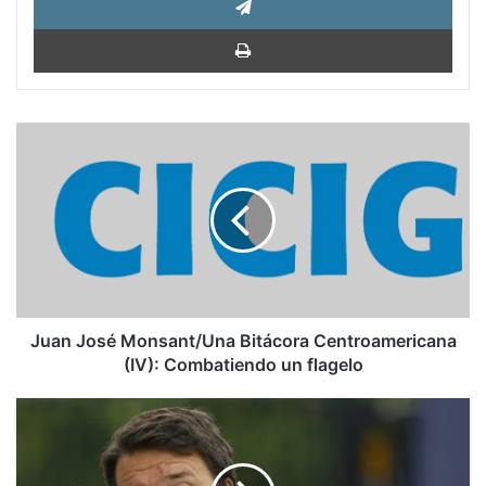
Impri
Juan
José
Monsant/Una
Bitácora
Centroamericana
(IV):
Combatiendo
un
flagelo
Juan José Monsant/Una Bitácora Centroamericana
(IV): Combatiendo un flagelo
Renzi,
historia
de
una