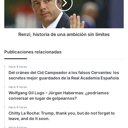
ambición
sin
límites
Renzi, historia de una ambición sin límites
Publicaciones relacionadas
Hace 8 horas
Del cráneo del Cid Campeador a los falsos Cervantes: los
secretos mejor guardados de la Real Academia Española
Hace 9 horas
Wolfgang Gil Lugo – Jürgen Habermas: ¿podríamos
conversar en lugar de golpearnos?
Hace 9 horas
Chitty La Roche: Trump, thank you, but do not forget to
leave, and do it soon.
Hace 9 horas