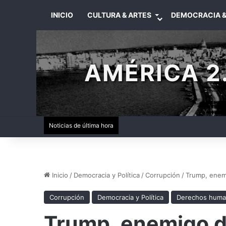
INICIO
CULTURA & ARTES
DEMOCRACIA &
AMÉRICA 2.
Noticias de última hora
Inicio
/
Democracia y Política
/
Corrupción
/
Trump, enem
Corrupción
Democracia y Política
Derechos hum
Trump, enemigo d