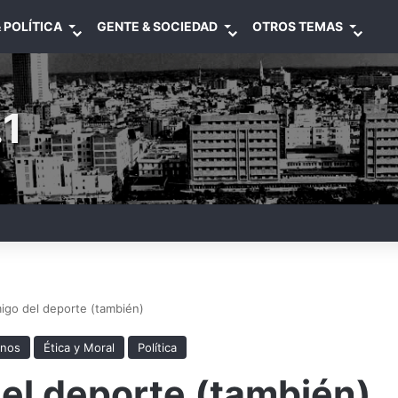
 POLÍTICA
GENTE & SOCIEDAD
OTROS TEMAS
1
igo del deporte (también)
anos
Ética y Moral
Política
el deporte (también)