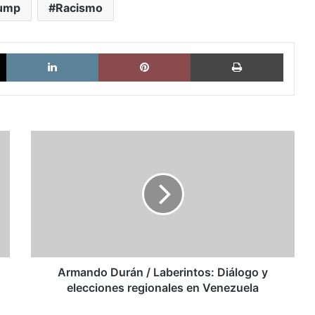
rump
Racismo
X
LinkedIn
Pinterest
Imprimi
Armando
Durán
/
Laberintos:
Diálogo
y
elecciones
regionales
en
Venezuela
Armando Durán / Laberintos: Diálogo y
elecciones regionales en Venezuela