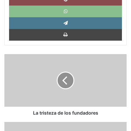
What
Tele
Impri
La
tristeza
de
los
fundadores
La tristeza de los fundadores
Una
llamada