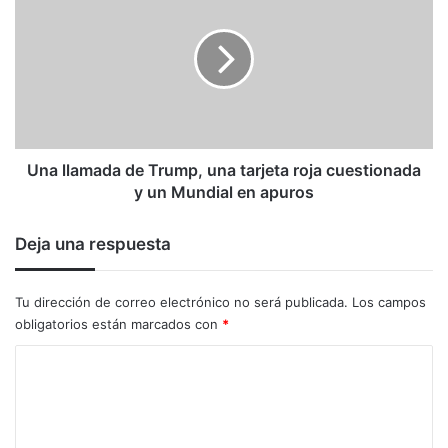
de
Trump,
una
tarjeta
roja
cuestionada
y
un
Una llamada de Trump, una tarjeta roja cuestionada
Mundial
y un Mundial en apuros
en
apuros
Deja una respuesta
Tu dirección de correo electrónico no será publicada.
Los campos
obligatorios están marcados con
*
C
o
m