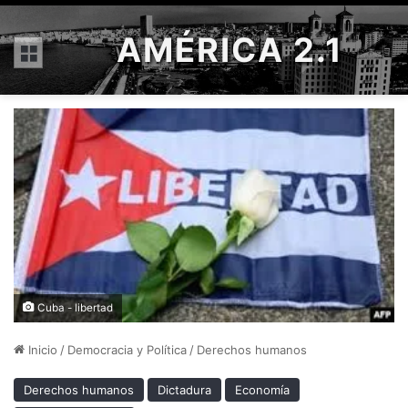
AMÉRICA 2.1
Menú
Cuba - libertad
Inicio
/
Democracia y Política
/
Derechos humanos
Derechos humanos
Dictadura
Economía