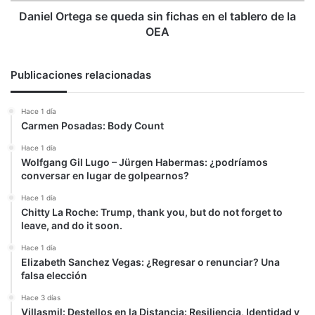
de
Daniel Ortega se queda sin fichas en el tablero de la
la
OEA
OEA
Publicaciones relacionadas
Hace 1 día
Carmen Posadas: Body Count
Hace 1 día
Wolfgang Gil Lugo – Jürgen Habermas: ¿podríamos
conversar en lugar de golpearnos?
Hace 1 día
Chitty La Roche: Trump, thank you, but do not forget to
leave, and do it soon.
Hace 1 día
Elizabeth Sanchez Vegas: ¿Regresar o renunciar? Una
falsa elección
Hace 3 días
Villasmil: Destellos en la Distancia: Resiliencia, Identidad y