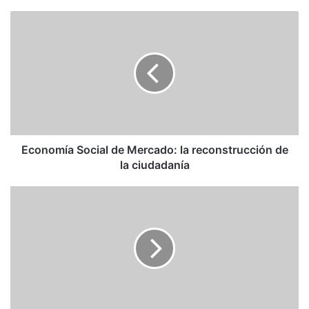
Economía
Social
de
Mercado:
la
reconstrucción
de
la
ciudadanía
Economía Social de Mercado: la reconstrucción de
la ciudadanía
Daniel
Ortega
se
queda
sin
fichas
en
el
tablero