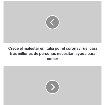
Crece
el
malestar
en
Italia
por
el
coronavirus:
casi
tres
Crece el malestar en Italia por el coronavirus: casi
millones
tres millones de personas necesitan ayuda para
de
comer
personas
necesitan
Patricio
ayuda
Navia:
para
Combatiendo
comer
a
Piñera
en
vez
del