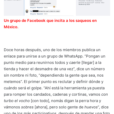
Un grupo de Facebook que incita a los saqueos en
México.
Doce horas después, uno de los miembros publica un
enlace para unirse a un grupo de WhatsApp. “Pongan un
punto medio para reunirnos todos y
caerle
[llegar] a la
tienda y hacer el desmadre de una vez”, dice un número
sin nombre ni foto, “dependiendo la gente que sea, nos
metemos”. El primer punto es reclutar y definir dónde y
cuándo será el golpe. “Ahí está la herramienta ya puesta
para romper los candados, cadenas y cortinas, vamos
con
turbo el vocho
[con todo], nomás digan la perra hora y
vámonos
sobres
[ahora], pero solo gente de
huevos
”, dice
uno de los más participativos, después de mandar una foto