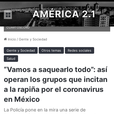
AMÉRICA 2.1
Menú
Policías vigilan un supermercado en México para evitar saqueos
ante la contingencia por el Covid-19. ROGELIO MORALES /
CUARTOSCURO
Inicio
/
Gente y Sociedad
Gente y Sociedad
Otros temas
Redes sociales
Salud
“Vamos a saquearlo todo”: así
operan los grupos que incitan
a la rapiña por el coronavirus
en México
La Policía pone en la mira una serie de