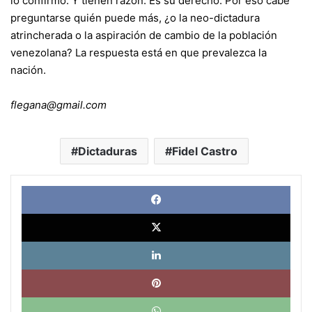
lo confirmó. Y tienen razón. Es su derecho. Por eso cabe
preguntarse quién puede más, ¿o la neo-dictadura
atrincherada o la aspiración de cambio de la población
venezolana? La respuesta está en que prevalezca la
nación.
flegana@gmail.com
Dictaduras
Fidel Castro
Face
X
Link
Pinte
What