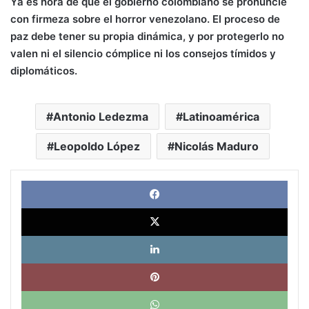
Ya es hora de que el gobierno colombiano se pronuncie
con firmeza sobre el horror venezolano. El proceso de
paz debe tener su propia dinámica, y por protegerlo no
valen ni el silencio cómplice ni los consejos tímidos y
diplomáticos.
Antonio Ledezma
Latinoamérica
Leopoldo López
Nicolás Maduro
Face
X
Link
Pinte
What