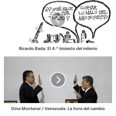
Bada:
El
4.º
bisiesto
del
milenio
Ricardo Bada: El 4.º bisiesto del milenio
Gina
Montaner
/
Venezuela:
La
hora
del
cambio
Gina Montaner / Venezuela: La hora del cambio