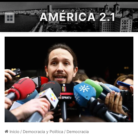
AMÉRICA 2.1
Menú
Inicio
/
Democracia y Política
/
Democracia