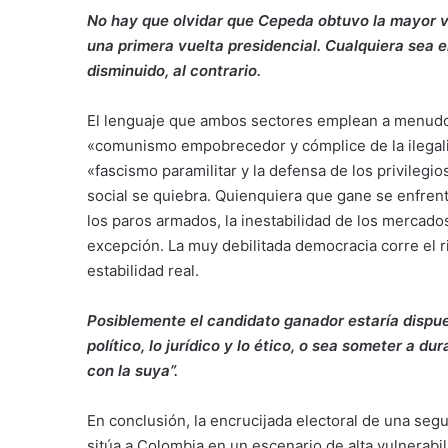
No hay que olvidar que Cepeda obtuvo la mayor vo
una primera vuelta presidencial. Cualquiera sea el
disminuido, al contrario.
El lenguaje que ambos sectores emplean a menudo d
«comunismo empobrecedor y cómplice de la ilegalid
«fascismo paramilitar y la defensa de los privilegios
social se quiebra. Quienquiera que gane se enfrent
los paros armados, la inestabilidad de los mercados
excepción. La muy debilitada democracia corre el r
estabilidad real.
Posiblemente el candidato ganador estaría dispues
político, lo jurídico y lo ético, o sea someter a d
con la suya”.
En conclusión, la encrucijada electoral de una seg
sitúa a Colombia en un escenario de alta vulnerabili