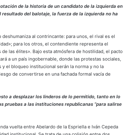
tación de la historia de un candidato de la izquierda en
 resultado del balotaje, la fuerza de la izquierda no ha
eshumaniza al contrincante: para unos, el rival es el
ad»; para los otros, el contendiente representa el
 de las élites». Bajo esta atmósfera de hostilidad, el pacto
ará a un país ingobernable, donde las protestas sociales,
 y el bloqueo institucional serán la norma y no la
iesgo de convertirse en una fachada formal vacía de
to a desplazar los linderos de lo permitido, tanto en lo
uras pruebas a las instituciones republicanas “para salirse
unda vuelta entre Abelardo de la Espriella e Iván Cepeda
dad institucional. Se trata de una colisión entre dos