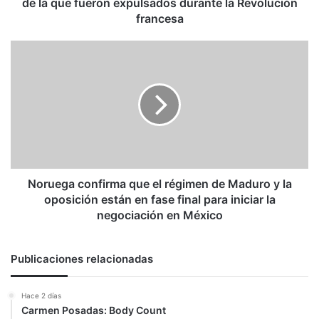
que
de la que fueron expulsados durante la Revolución
fueron
francesa
expulsados
durante
Noruega
la
confirma
Revolución
que
francesa
el
régimen
de
Maduro
y
la
oposición
Noruega confirma que el régimen de Maduro y la
están
oposición están en fase final para iniciar la
en
negociación en México
fase
final
para
Publicaciones relacionadas
iniciar
la
Hace 2 días
negociación
Carmen Posadas: Body Count
en