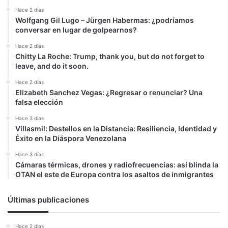
México
Hace 2 días
Wolfgang Gil Lugo – Jürgen Habermas: ¿podríamos
conversar en lugar de golpearnos?
Hace 2 días
Chitty La Roche: Trump, thank you, but do not forget to
leave, and do it soon.
Hace 2 días
Elizabeth Sanchez Vegas: ¿Regresar o renunciar? Una
falsa elección
Hace 3 días
Villasmil: Destellos en la Distancia: Resiliencia, Identidad y
Éxito en la Diáspora Venezolana
Hace 3 días
Cámaras térmicas, drones y radiofrecuencias: así blinda la
OTAN el este de Europa contra los asaltos de inmigrantes
Últimas publicaciones
Hace 2 días