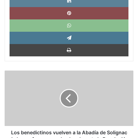
Pinte
What
Tele
Impri
Los
benedictinos
vuelven
a
la
Abadía
de
Solignac
de
la
Los benedictinos vuelven a la Abadía de Solignac