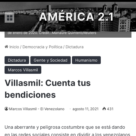
AMÉRICA 2.1
Menú
Algunos manifestantes hicieron un nudo en una bandera de
Venezuela durante una marcha a favor de Juan Guaidó en Caracas el 11
de enero de 2020. Credit...Manaure Quintero/Reuters
Inicio
/
Democracia y Política
/
Dictadura
Dictadura
Gente y Sociedad
Humanismo
Marcos Villasmil
Villasmil: Cuenta tus
bendiciones
Marcos Villasmil - El Venezolano
agosto 11, 2021
431
Una aberrante y peligrosa costumbre que se está dando
en las redes sociales consiste en dividir a los venezolanos