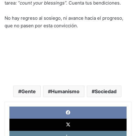
tarea:
“count your blessings”.
Cuenta tus bendiciones.
No hay regreso al sosiego, ni avance hacia el progreso,
que no pasen por esta convicción.
Gente
Humanismo
Sociedad
Face
X
Link