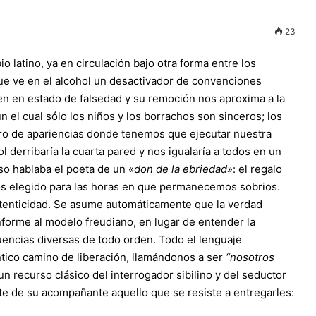
23
 latino, ya en circulación bajo otra forma entre los
que ve en el alcohol un desactivador de convenciones
en en estado de falsedad y su remoción nos aproxima a la
 el cual sólo los niños y los borrachos son sinceros; los
atro de apariencias donde tenemos que ejecutar nuestra
l derribaría la cuarta pared y nos igualaría a todos en un
so hablaba el poeta de un «
don de la ebriedad»
: el regalo
s elegido para las horas en que permanecemos sobrios.
 autenticidad. Se asume automáticamente que la verdad
nforme al modelo freudiano, en lugar de entender la
uencias diversas de todo orden. Todo el lenguaje
ntico camino de liberación, llamándonos a ser
“nosotros
un recurso clásico del interrogador sibilino y del seductor
 de su acompañante aquello que se resiste a entregarles: