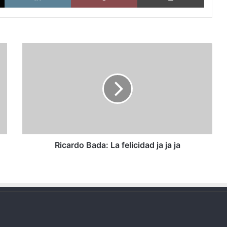
Ricardo
Bada:
La
felicidad
ja
ja
ja
Ricardo Bada: La felicidad ja ja ja