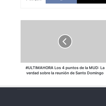
#ULTIMAHORA
Los
4
puntos
de
la
MUD:
La
verdad
sobre
#ULTIMAHORA Los 4 puntos de la MUD: La
la
verdad sobre la reunión de Santo Domingo
reunión
de
Santo
Domingo