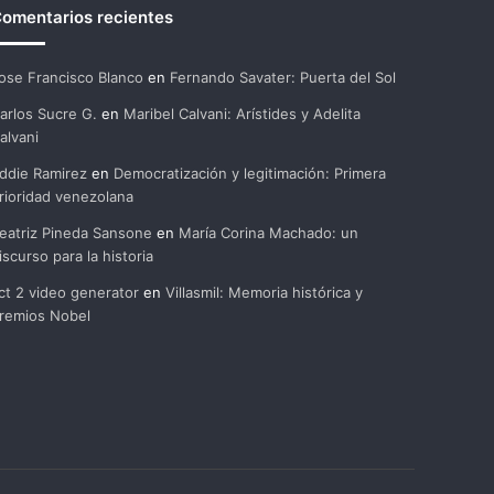
omentarios recientes
ose Francisco Blanco
en
Fernando Savater: Puerta del Sol
arlos Sucre G.
en
Maribel Calvani: Arístides y Adelita
alvani
ddie Ramirez
en
Democratización y legitimación: Primera
rioridad venezolana
eatriz Pineda Sansone
en
María Corina Machado: un
iscurso para la historia
ct 2 video generator
en
Villasmil: Memoria histórica y
remios Nobel