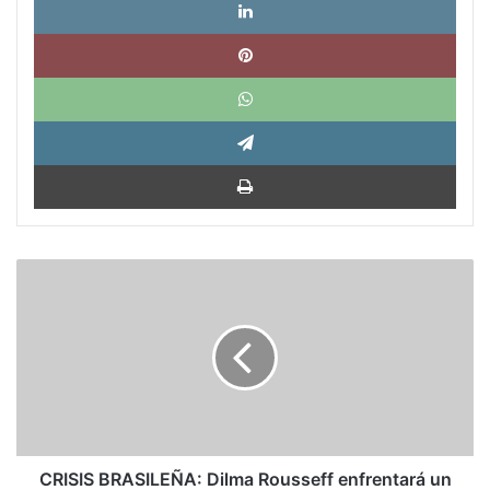
Pinte
What
Tele
Impri
CRISIS
BRASILEÑA:
Dilma
Rousseff
enfrentará
un
proceso
de
destitución
CRISIS BRASILEÑA: Dilma Rousseff enfrentará un