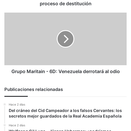
proceso de destitución
Grupo
Maritain
-
6D:
Venezuela
derrotará
al
odio
Grupo Maritain - 6D: Venezuela derrotará al odio
Publicaciones relacionadas
Hace 2 días
Del cráneo del Cid Campeador a los falsos Cervantes: los
secretos mejor guardados de la Real Academia Española
Hace 2 días