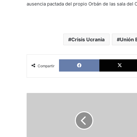
ausencia pactada del propio Orbán de las sala del
Crisis Ucrania
Unión 
Facebook
Compartir
Macron
encara
un
año
electoral
clave
en