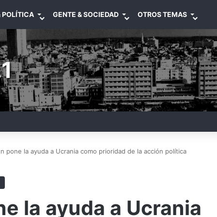
 POLÍTICA
GENTE & SOCIEDAD
OTROS TEMAS
1
n pone la ayuda a Ucrania como prioridad de la acción política
e la ayuda a Ucrania