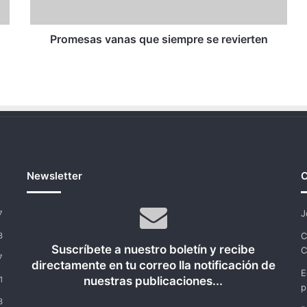
Promesas vanas que siempre se revierten
Newsletter
C
J
7
C
8
Suscríbete a nuestro boletín y recibe
C
7
directamente en tu correo lla notificación de
E
nuestras publicaciones...
1
p
8