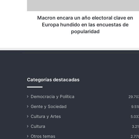
Europa
hundido
en
Macron encara un año electoral clave en
las
Europa hundido en las encuestas de
encuestas
popularidad
de
popularidad
Categorías destacadas
Democracia y Política
29.70
Gente y Sociedad
9.51
Cultura y Artes
5.03
Cultura
3.21
Otros temas
2.77