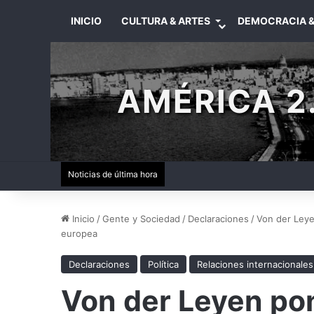
INICIO
CULTURA & ARTES
DEMOCRACIA &
AMÉRICA 2.
Noticias de última hora
Inicio
/
Gente y Sociedad
/
Declaraciones
/
Von der Leye
europea
Declaraciones
Política
Relaciones internacionales
Von der Leyen pon