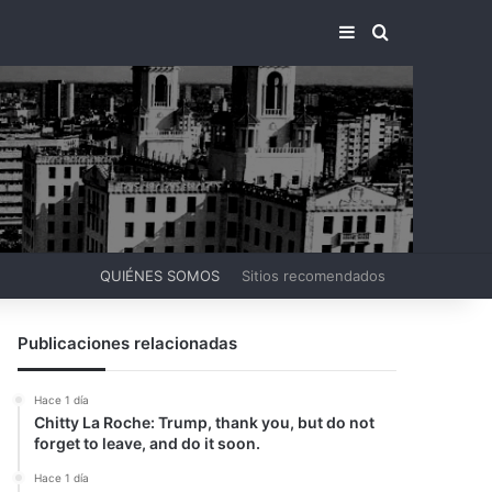
BARRA LATERA
BUSCAR PO
QUIÉNES SOMOS
Sitios recomendados
Publicaciones relacionadas
Hace 1 día
Chitty La Roche: Trump, thank you, but do not
forget to leave, and do it soon.
Hace 1 día