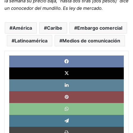
la semana su precio baja, “hasta dos tiras [dos pesos]” dice
un conocedor del mundillo. Es ley de mercado.
América
Caribe
Embargo comercial
Latinoamérica
Medios de comunicación
Face
X
Link
Pinte
What
Tele
Impri