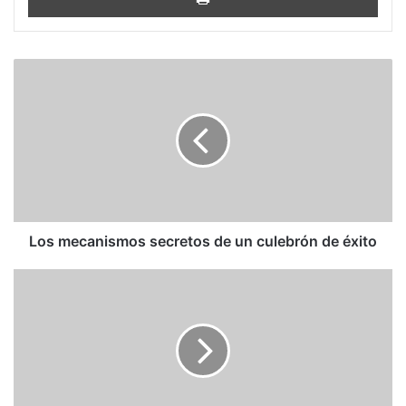
Los
mecanismos
secretos
de
un
culebrón
de
éxito
Los mecanismos secretos de un culebrón de éxito
Ecuación
electoral
argentina