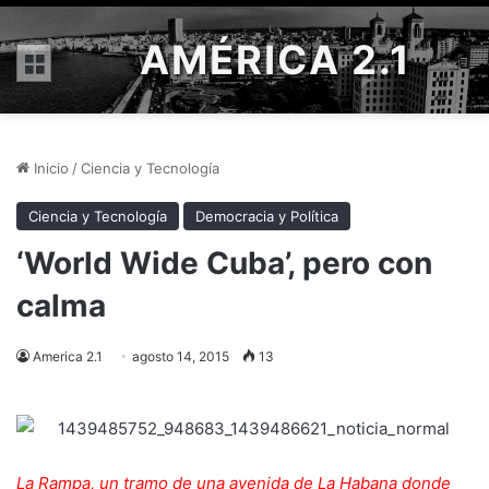
AMÉRICA 2.1
Menú
Inicio
/
Ciencia y Tecnología
Ciencia y Tecnología
Democracia y Política
‘World Wide Cuba’, pero con
calma
America 2.1
agosto 14, 2015
13
La Rampa, un tramo de una avenida de La Habana donde