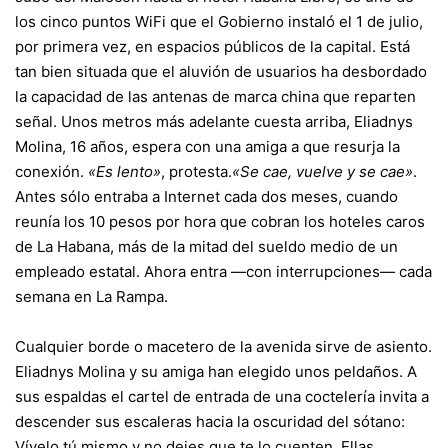
los cinco puntos WiFi que el Gobierno instaló el 1 de julio,
por primera vez, en espacios públicos de la capital. Está
tan bien situada que el aluvión de usuarios ha desbordado
la capacidad de las antenas de marca china que reparten
señal. Unos metros más adelante cuesta arriba, Eliadnys
Molina, 16 años, espera con una amiga a que resurja la
conexión.
«Es lento»
, protesta.
«Se cae, vuelve y se cae»
.
Antes sólo entraba a Internet cada dos meses, cuando
reunía los 10 pesos por hora que cobran los hoteles caros
de La Habana, más de la mitad del sueldo medio de un
empleado estatal. Ahora entra —con interrupciones— cada
semana en La Rampa.
Cualquier borde o macetero de la avenida sirve de asiento.
Eliadnys Molina y su amiga han elegido unos peldaños. A
sus espaldas el cartel de entrada de una coctelería invita a
descender sus escaleras hacia la oscuridad del sótano:
Vívelo tú mismo y no dejes que te lo cuenten. Ellas,