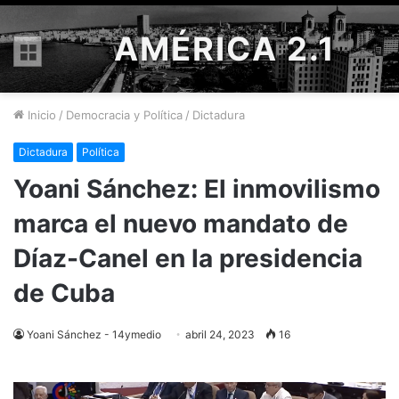
AMÉRICA 2.1
Menú
Inicio
/
Democracia y Política
/
Dictadura
Dictadura
Política
Yoani Sánchez: El inmovilismo
marca el nuevo mandato de
Díaz-Canel en la presidencia
de Cuba
Yoani Sánchez - 14ymedio
abril 24, 2023
16