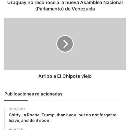
de
Uruguay no reconoce a la nueva Asamblea Nacional
Venezuela
(Parlamento) de Venezuela
Arribo
a
El
Chipote
viejo
Arribo a El Chipote viejo
Publicaciones relacionadas
Hace 2 días
Chitty La Roche: Trump, thank you, but do not forget to
leave, and do it soon.
Hace 2 días