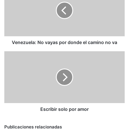
por
donde
el
camino
no
va
Venezuela: No vayas por donde el camino no va
Escribir
solo
por
amor
Escribir solo por amor
Publicaciones relacionadas