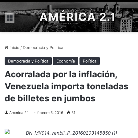
AMÉRICA 2.1
Menú
Inicio
/
Democracia y Política
Democracia y Política
Economía
Política
Acorralada por la inflación,
Venezuela importa toneladas
de billetes en jumbos
America 2.1
febrero 5, 2016
51