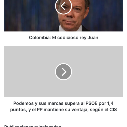
rey
Juan
Colombia: El codicioso rey Juan
Podemos
y
sus
marcas
supera
al
PSOE
por
1,4
puntos,
Podemos y sus marcas supera al PSOE por 1,4
y
puntos, y el PP mantiene su ventaja, según el CIS
el
PP
mantiene
Publicaciones relacionadas