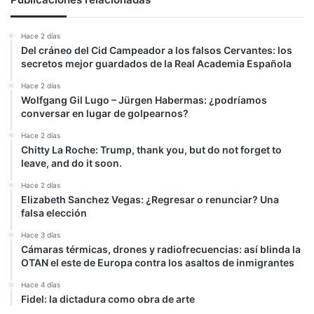
su
ventaja,
Hace 2 días
según
Del cráneo del Cid Campeador a los falsos Cervantes: los
el
secretos mejor guardados de la Real Academia Española
CIS
Hace 2 días
Wolfgang Gil Lugo – Jürgen Habermas: ¿podríamos
conversar en lugar de golpearnos?
Hace 2 días
Chitty La Roche: Trump, thank you, but do not forget to
leave, and do it soon.
Hace 2 días
Elizabeth Sanchez Vegas: ¿Regresar o renunciar? Una
falsa elección
Hace 3 días
Cámaras térmicas, drones y radiofrecuencias: así blinda la
OTAN el este de Europa contra los asaltos de inmigrantes
Hace 4 días
Fidel: la dictadura como obra de arte