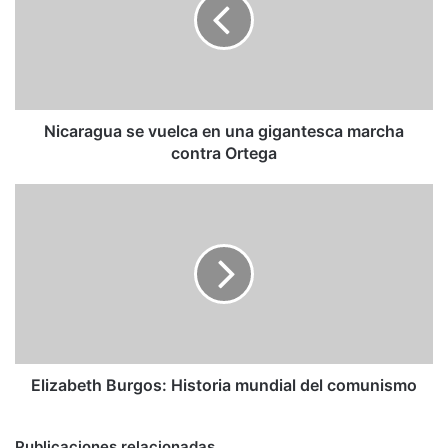
en
una
gigantesca
marcha
contra
Ortega
Nicaragua se vuelca en una gigantesca marcha
contra Ortega
Elizabeth
Burgos:
Historia
mundial
del
comunismo
Elizabeth Burgos: Historia mundial del comunismo
Publicaciones relacionadas