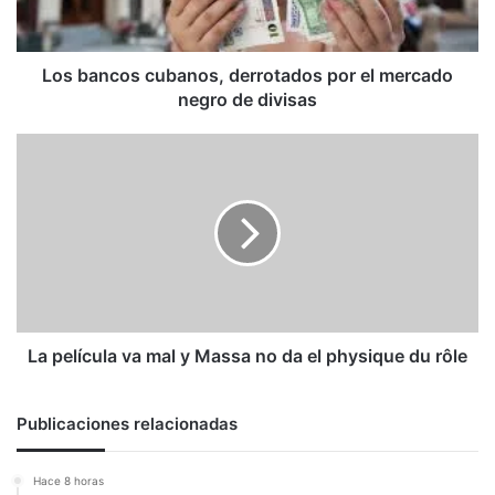
mercado
negro
de
divisas
Los bancos cubanos, derrotados por el mercado
negro de divisas
La
película
va
mal
y
Massa
no
da
el
physique
La película va mal y Massa no da el physique du rôle
du
rôle
Publicaciones relacionadas
Hace 8 horas