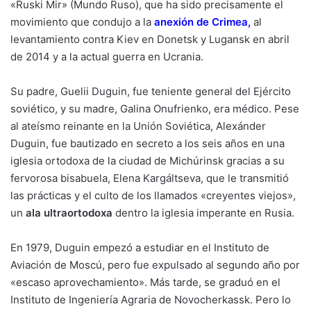
«Ruski Mir» (Mundo Ruso), que ha sido precisamente el
movimiento que condujo a la
anexión de Crimea,
al
levantamiento contra Kiev en Donetsk y Lugansk en abril
de 2014 y a la actual guerra en Ucrania.
Su padre, Guelii Duguin, fue teniente general del Ejército
soviético, y su madre, Galina Onufrienko, era médico. Pese
al ateísmo reinante en la Unión Soviética, Alexánder
Duguin, fue bautizado en secreto a los seis años en una
iglesia ortodoxa de la ciudad de Michúrinsk gracias a su
fervorosa bisabuela, Elena Kargáltseva, que le transmitió
las prácticas y el culto de los llamados «creyentes viejos»,
un
ala ultraortodoxa
dentro la iglesia imperante en Rusia.
En 1979, Duguin empezó a estudiar en el Instituto de
Aviación de Moscú, pero
fue expulsado
al segundo año por
«escaso aprovechamiento». Más tarde, se graduó en el
Instituto de Ingeniería Agraria de Novocherkassk. Pero lo