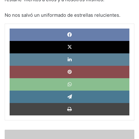
No nos salvó un uniformado de estrellas relucientes.
Face
X
Link
Pinte
What
Tele
Impri
Cuba