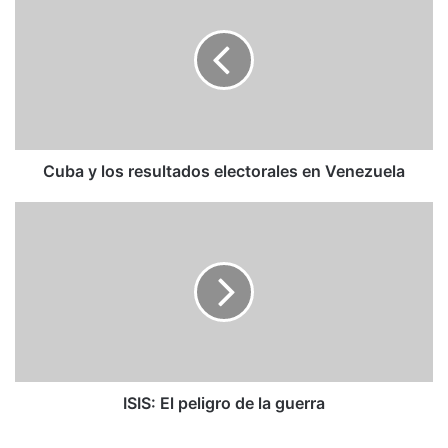
y
los
resultados
electorales
en
Venezuela
Cuba y los resultados electorales en Venezuela
ISIS:
El
peligro
de
la
guerra
ISIS: El peligro de la guerra