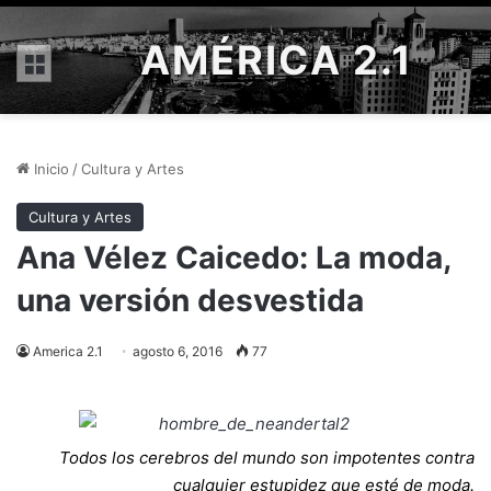
AMÉRICA 2.1
Menú
Inicio
/
Cultura y Artes
Cultura y Artes
Ana Vélez Caicedo: La moda,
una versión desvestida
America 2.1
agosto 6, 2016
77
Todos los cerebros del mundo son impotentes contra
cualquier estupidez que esté de moda.