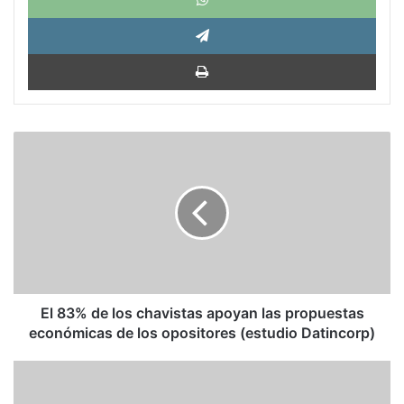
Tele
Impri
El
83%
de
los
chavistas
apoyan
las
propuestas
económicas
de
El 83% de los chavistas apoyan las propuestas
los
económicas de los opositores (estudio Datincorp)
opositores
(estudio
Antonio
Datincorp)
Vélez: