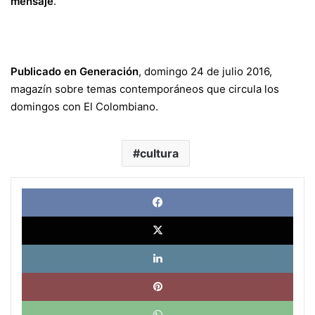
mensaje
.
Publicado en Generación
, domingo 24 de julio 2016,
magazín sobre temas contemporáneos que circula los
domingos con El Colombiano.
cultura
Face
X
Link
Pinte
What