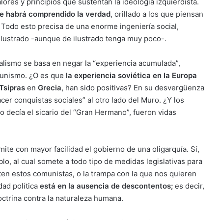
lores y principios que sustentan la ideología izquierdista.
nte habrá comprendido la verdad
, orillado a los que piensan
 Todo esto precisa de una enorme ingeniería social,
 ilustrado -aunque de ilustrado tenga muy poco-.
talismo se basa en negar la “experiencia acumulada”,
munismo. ¿O es que
la experiencia soviética en la Europa
Tsipras
en
Grecia
, han sido positivas? En su desvergüenza
cer conquistas sociales” al otro lado del Muro. ¿Y los
o decía el sicario del “Gran Hermano”, fueron vidas
ite con mayor facilidad el gobierno de una oligarquía. Sí,
o, al cual somete a todo tipo de medidas legislativas para
eten estos comunistas, o la trampa con la que nos quieren
dad política
está en la ausencia de descontentos;
es decir,
octrina contra la naturaleza humana.