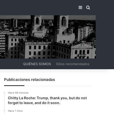
BARRA LATERA
BUSCAR PO
QUIÉNES SOMOS
Sitios recomendados
Publicaciones relacionadas
Hace 56 minutos
Chitty La Roche: Trump, thank you, but do not
forget to leave, and do it soon.
Hace 1 hora