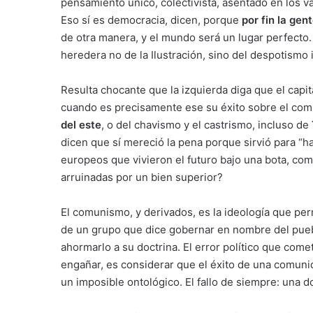
pensamiento único, colectivista, asentado en los va
Eso sí es democracia, dicen, porque
por fin la ge
de otra manera, y el mundo será un lugar perfecto.
heredera no de la Ilustración, sino del despotismo
Resulta chocante que la izquierda diga que el capi
cuando es precisamente ese su éxito sobre el co
del este
, o del chavismo y el castrismo, incluso de
dicen que sí mereció la pena porque sirvió para “ha
europeos que vivieron el futuro bajo una bota, com
arruinadas por un bien superior?
El comunismo, y derivados, es la ideología que perm
de un grupo que dice gobernar en nombre del puebl
ahormarlo a su doctrina. El error político que com
engañar, es considerar que el éxito de una comuni
un imposible ontológico. El fallo de siempre: una d