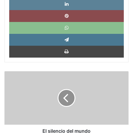
Pinte
What
Tele
Impri
El
silencio
del
mundo
El silencio del mundo