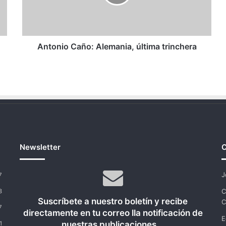
Antonio Caño: Alemania, última trinchera
Newsletter
C
J
7
C
8
Suscríbete a nuestro boletín y recibe
C
7
directamente en tu correo lla notificación de
E
nuestras publicaciones...
1