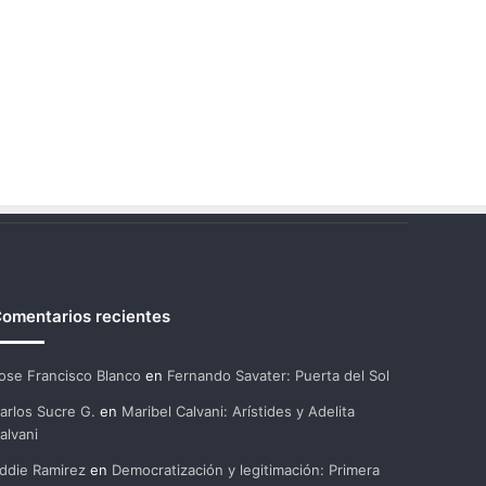
omentarios recientes
ose Francisco Blanco
en
Fernando Savater: Puerta del Sol
arlos Sucre G.
en
Maribel Calvani: Arístides y Adelita
alvani
ddie Ramirez
en
Democratización y legitimación: Primera