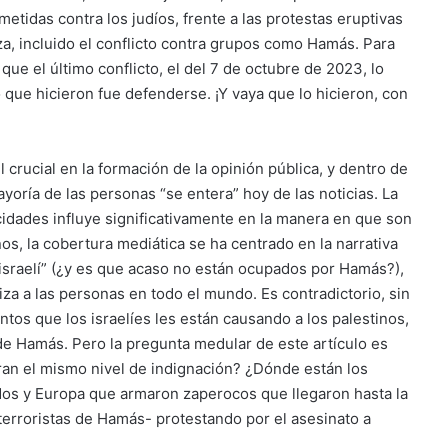
ometidas contra los judíos, frente a las protestas eruptivas
aza, incluido el conflicto contra grupos como Hamás. Para
ue el último conflicto, el del 7 de octubre de 2023, lo
 que hicieron fue defenderse. ¡Y vaya que lo hicieron, con
ucial en la formación de la opinión pública, y dentro de
ayoría de las personas “se entera” hoy de las noticias. La
cidades influye significativamente en la manera en que son
nos, la cobertura mediática se ha centrado en la narrativa
n israelí” (¿y es que acaso no están ocupados por Hamás?),
a a las personas en todo el mundo. Es contradictorio, sin
tos que los israelíes les están causando a los palestinos,
de Hamás. Pero la pregunta medular de este artículo es
ran el mismo nivel de indignación? ¿Dónde están los
dos y Europa que armaron zaperocos que llegaron hasta la
terroristas de Hamás- protestando por el asesinato a