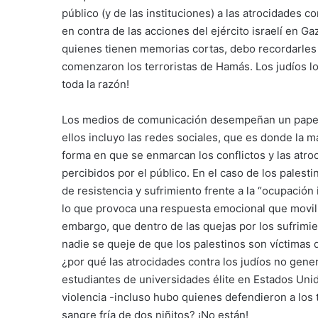
público (y de las instituciones) a las atrocidades c
en contra de las acciones del ejército israelí en G
quienes tienen memorias cortas, debo recordarles q
comenzaron los terroristas de Hamás. Los judíos lo
toda la razón!
Los medios de comunicación desempeñan un papel cr
ellos incluyo las redes sociales, que es donde la m
forma en que se enmarcan los conflictos y las atro
percibidos por el público. En el caso de los palesti
de resistencia y sufrimiento frente a la “ocupació
lo que provoca una respuesta emocional que moviliz
embargo, que dentro de las quejas por los sufrimien
nadie se queje de que los palestinos son víctimas 
¿por qué las atrocidades contra los judíos no gene
estudiantes de universidades élite en Estados Uni
violencia -incluso hubo quienes defendieron a los 
sangre fría de dos niñitos? ¡No están!