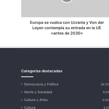
y
Von
der
Leyen
contempla
Europa se vuelca con Ucrania y Von der
su
Leyen contempla su entrada en la UE
entrada
«antes de 2030»
en
la
UE
«antes
de
2030»
Categorías destacadas
Democracia y Política
29.70
Gente y Sociedad
9.51
Cultura y Artes
5.03
Cultura
3.21