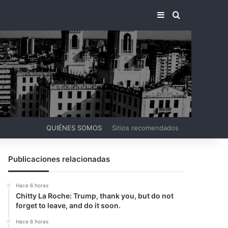
BARRA LATERA
BUSCAR PO
QUIÉNES SOMOS
Sitios recomendados
Publicaciones relacionadas
Hace 6 horas
Chitty La Roche: Trump, thank you, but do not
forget to leave, and do it soon.
Hace 6 horas