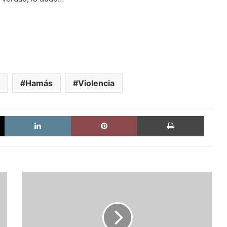
Hamás
Violencia
X
LinkedIn
Pinterest
Imprimi
Antonio
Caño:
Alemania,
última
trinchera