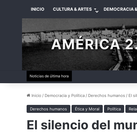
INICIO
CULTURA & ARTES
DEMOCRACIA &
AMÉRICA 2.
Noticias de última hora
Inicio
/
Democracia y Política
/
Derechos humanos
/
El s
Derechos humanos
Ética y Moral
Política
Rela
El silencio del m