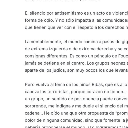
El silencio por antisemitismo es un acto de violenc
forma de odio. Y no sólo impacta a las comunidade
que tienen que ver con el respeto a los derechos
Lamentablemente, el mundo camina a pasos de giga
de extrema izquierda o de extrema derecha y se 
consignas diferentes. Es como un péndulo de Fouca
jamás se detiene en el centro. Los grupos neonaz
aparte de los judíos, son muy pocos los que levan
Pero vuelvo al tema de los niños Bibas, que es a l
cabeza los terroristas, porque corazón no tienen… 
un grupo, un sentido de pertenencia puede convert
sorprende, me indigna y me duele el silencio del 
cadena… He oído una que otra propuesta de “promo
dolor de ninguna comunidad, sino que fomente la jus
debería proponerse el mundo. ¿Lo lograremos? De