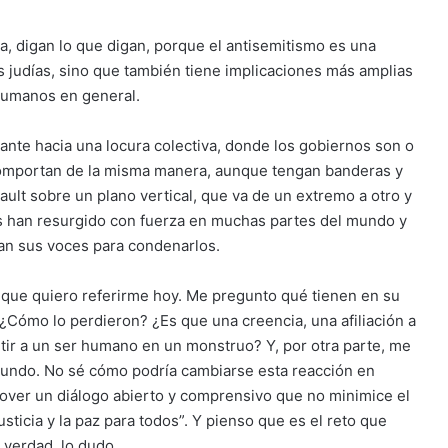
ia, digan lo que digan, porque el antisemitismo es una
s judías, sino que también tiene implicaciones más amplias
 humanos en general.
nte hacia una locura colectiva, donde los gobiernos son o
comportan de la misma manera, aunque tengan banderas y
ult sobre un plano vertical, que va de un extremo a otro y
is han resurgido con fuerza en muchas partes del mundo y
tan sus voces para condenarlos.
o que quiero referirme hoy. Me pregunto qué tienen en su
¿Cómo lo perdieron? ¿Es que una creencia, una afiliación a
ir a un ser humano en un monstruo? Y, por otra parte, me
mundo. No sé cómo podría cambiarse esta reacción en
ver un diálogo abierto y comprensivo que no minimice el
ticia y la paz para todos”. Y pienso que es el reto que
 verdad, lo dudo…