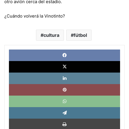
otro avión cerca del estadio.
¿Cuándo volverá la Vinotinto?
cultura
fútbol
Face
X
Link
Pinte
What
Tele
Impri