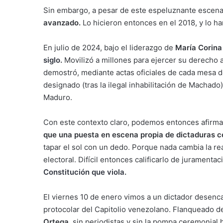
Sin embargo, a pesar de este espeluznante escena
avanzado.
Lo hicieron entonces en el 2018, y lo 
En julio de 2024, bajo el liderazgo de
María Corin
siglo
.
Movilizó a millones para ejercer su derecho a
demostró, mediante actas oficiales de cada mesa 
designado (tras la ilegal inhabilitación de Machado
Maduro.
Con este contexto claro, podemos entonces afirma
que una puesta en escena propia de dictaduras 
tapar el sol con un dedo. Porque nada cambia la rea
electoral. Difícil entonces calificarlo de juramenta
Constitución que viola
.
El viernes 10 de enero vimos a un dictador desenca
protocolar del Capitolio venezolano. Flanqueado 
Ortega
, sin periodistas y sin la pompa ceremonial