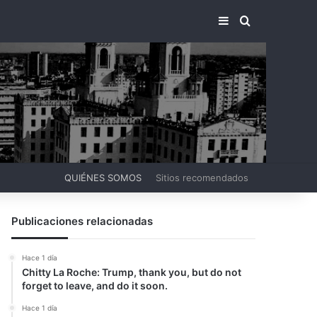
BARRA LATERA
BUSCAR PO
QUIÉNES SOMOS
Sitios recomendados
Publicaciones relacionadas
Hace 1 día
Chitty La Roche: Trump, thank you, but do not
forget to leave, and do it soon.
Hace 1 día