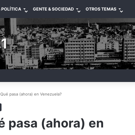
 POLÍTICA
GENTE & SOCIEDAD
OTROS TEMAS
1
 ¿Qué pasa (ahora) en Venezuela?
é pasa (ahora) en