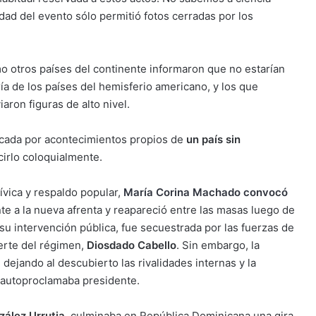
dad del evento sólo permitió fotos cerradas por los
 otros países del continente informaron que no estarían
a de los países del hemisferio americano, y los que
ron figuras de alto nivel.
rcada por acontecimientos propios de
un país sin
cirlo coloquialmente.
vica y respaldo popular,
María Corina Machado convocó
te a la nueva afrenta y reapareció entre las masas luego de
u intervención pública, fue secuestrada por las fuerzas de
uerte del régimen,
Diosdado Cabello
. Sin embargo, la
 dejando al descubierto las rivalidades internas y la
 autoproclamaba presidente.
ález Urrutia
, culminaba en República Dominicana una gira