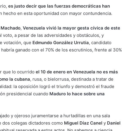
rio,
es justo decir que las fuerzas democráticas han
han hecho en esta oportunidad con mayor contundencia.
a Machado
,
Venezuela vivió la mayor gesta cívica de este
l voto, a pesar de las adversidades y obstáculos, y
de votación, que
Edmundo González Urrutia
, candidato
) habría ganado con el 70% de los escrutinios, frente al 30%
r que lo ocurrido
el 10 de enero en Venezuela no es más
como la cubana
, rusa, o bielorrusa, destinada a tratar de
lidad: la oposición logró el triunfo y demostró el fraude
ción presidencial cuando
Maduro lo hace sobre una
jado y ojeroso juramentarse a hurtadillas en una sala
de dos colegas dictadores como
Miguel Díaz Canel
y
Daniel
 habitual reservada a estos actos. No sabemos a ciencia