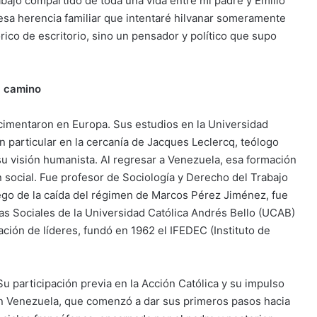
abajo compartido de toda una vida entre mi padre y Emilio
esa herencia familiar que intentaré hilvanar someramente
rico de escritorio, sino un pensador y político que supo
el camino
e cimentaron en Europa. Sus estudios en la Universidad
en particular en la cercanía de Jacques Leclercq, teólogo
 su visión humanista. Al regresar a Venezuela, esa formación
n social. Fue profesor de Sociología y Derecho del Trabajo
ego de la caída del régimen de Marcos Pérez Jiménez, fue
ias Sociales de la Universidad Católica Andrés Bello (UCAB)
ación de líderes, fundó en 1962 el IFEDEC (Instituto de
Su participación previa en la Acción Católica y su impulso
en Venezuela, que comenzó a dar sus primeros pasos hacia