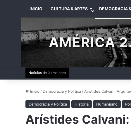
INICIO
CULTURA & ARTES
DEMOCRACIA &
AMÉRICA 2.
Noticias de última hora
Inicio
/
Democracia y Política
/
Arístides Calvani: Arquite
Democracia y Política
Historia
Humanismo
Pol
Arístides Calvani: