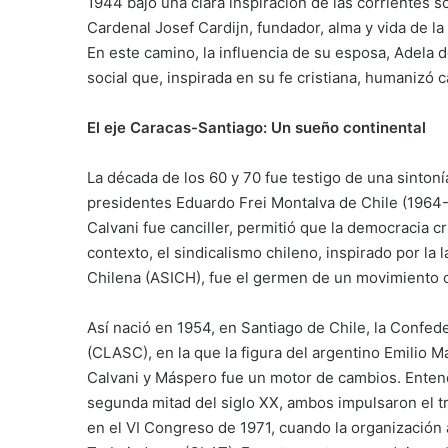
1944 bajo una clara inspiración de las corrientes s
Cardenal Josef Cardijn, fundador, alma y vida de 
En este camino, la influencia de su esposa, Adela 
social que, inspirada en su fe cristiana, humanizó
El eje Caracas-Santiago: Un sueño continental
La década de los 60 y 70 fue testigo de una sintonía
presidentes Eduardo Frei Montalva de Chile (1964-
Calvani fue canciller, permitió que la democracia c
contexto, el sindicalismo chileno, inspirado por la 
Chilena (ASICH), fue el germen de un movimiento c
Así nació en 1954, en Santiago de Chile, la Confed
(CLASC), en la que la figura del argentino Emilio 
Calvani y Máspero fue un motor de cambios. Enten
segunda mitad del siglo XX, ambos impulsaron el t
en el VI Congreso de 1971, cuando la organización