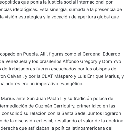
política que ponía la justicia social internacional por
cias ideológicas. Esta sinergia, sumada a la presencia de
a visión estratégica y la vocación de apertura global que
scopado en Puebla. Allí, figuras como el Cardenal Eduardo
 de Venezuela y los brasileños Affonso Gregory y Dom Yvo
to de trabajadores fueran escuchados por los obispos de
ron Calvani, y por la CLAT Máspero y Luis Enrique Marius, y
abajadores era un imperativo evangélico.
y Marius ante San Juan Pablo II y su tradición polaca de
 intermediación de Guzmán Carriquiry, primer laico en las
 consolidó su relación con la Santa Sede. Juntos lograron
 de la discusión eclesial, resaltando el valor de la doctrina
 derecha que asfixiaban la política latinoamericana del