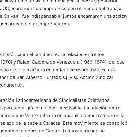
ociales francófonas, encarnada por el padre y posterior
la JOC, marcaron su compromiso con el mundo del trabajo.
de Calvani, fue indispensable; juntos encarnaron una acción
 cada proyecto que emprendieron.
 histórica en el continente. La relación entre los
1970) y Rafael Caldera de Venezuela (1969-1974), del cual
ristiana se convirtiera en un faro de esperanza. En este
labor de San Alberto Hurtado s.j. y su Acción Sindical
ontinental.
eración Latinoamericana de Sindicalistas Cristianos
Máspero emergió como líder incansable. La relación entre
diendo que Venezuela era un «paraíso democrático» en la
raslado de la sede a Caracas. Este movimiento se consolidó
 adoptó el nombre de Central Latinoamericana de