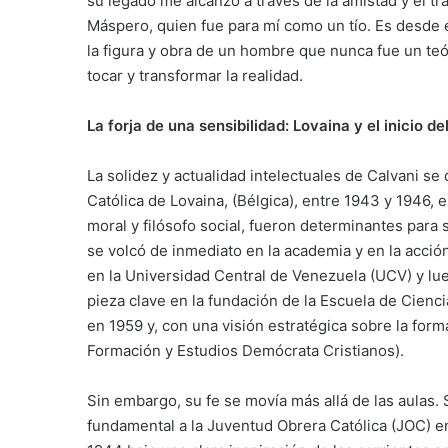
su legado me alcanzó a través de la amistad y el tr
Máspero, quien fue para mí como un tío. Es desde 
la figura y obra de un hombre que nunca fue un teó
tocar y transformar la realidad.
La forja de una sensibilidad: Lovaina y el inicio d
La solidez y actualidad intelectuales de Calvani s
Católica de Lovaina, (Bélgica), entre 1943 y 1946, 
moral y filósofo social, fueron determinantes para
se volcó de inmediato en la academia y en la acció
en la Universidad Central de Venezuela (UCV) y lu
pieza clave en la fundación de la Escuela de Cienc
en 1959 y, con una visión estratégica sobre la form
Formación y Estudios Demócrata Cristianos).
Sin embargo, su fe se movía más allá de las aulas. 
fundamental a la Juventud Obrera Católica (JOC) 