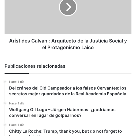
de
la
Justicia
Social
y
el
Protagonismo
Arístides Calvani: Arquitecto de la Justicia Social y
Laico
el Protagonismo Laico
Publicaciones relacionadas
Hace 1 día
Del cráneo del Cid Campeador a los falsos Cervantes: los
secretos mejor guardados de la Real Academia Española
Hace 1 día
Wolfgang Gil Lugo – Jürgen Habermas: ¿podríamos
conversar en lugar de golpearnos?
Hace 1 día
Chitty La Roche: Trump, thank you, but do not forget to