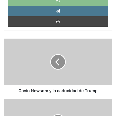
Tele
Impri
Gavin
Newsom
y
la
caducidad
de
Trump
Gavin Newsom y la caducidad de Trump
Arístides
Calvani:
Arquitecto