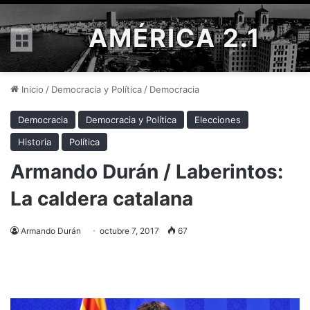
AMÉRICA 2.1
Menú
Inicio
/
Democracia y Política
/
Democracia
Democracia
Democracia y Política
Elecciones
Historia
Política
Armando Durán / Laberintos:
La caldera catalana
Armando Durán
octubre 7, 2017
67