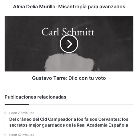
Alma Delia Murillo: Misantropía para avanzados
Gustavo
Tarre:
Dilo
con
tu
voto
Gustavo Tarre: Dilo con tu voto
Publicaciones relacionadas
Hace 29 minutos
Del cráneo del Cid Campeador a los falsos Cervantes: los
secretos mejor guardados de la Real Academia Española
Hace 47 minutos