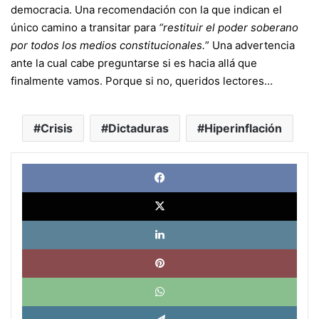
democracia. Una recomendación con la que indican el
único camino a transitar para
“restituir el poder soberano
por todos los medios constitucionales.
” Una advertencia
ante la cual cabe preguntarse si es hacia allá que
finalmente vamos. Porque si no, queridos lectores…
Crisis
Dictaduras
Hiperinflación
Face
X
Link
Pinte
What
Tele