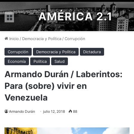
AMÉRICA 2.1
Menú
Inicio
/
Democracia y Política
/
Corrupción
Corrupción
Democracia y Política
Dictadura
Economía
Política
Salud
Armando Durán / Laberintos:
Para (sobre) vivir en
Venezuela
Armando Durán
julio 12, 2018
88