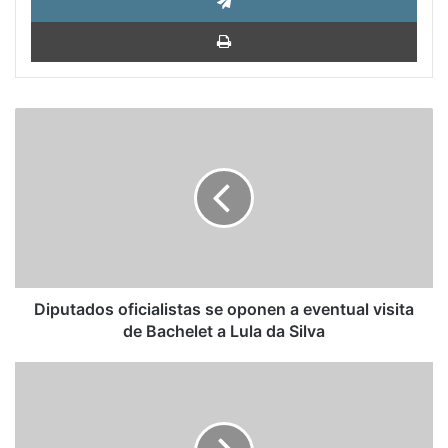
Impri
Diputados
oficialistas
se
oponen
a
eventual
visita
de
Bachelet
a
Diputados oficialistas se oponen a eventual visita
Lula
de Bachelet a Lula da Silva
da
Silva
Federico
Vegas:
Erotismo
hogareño