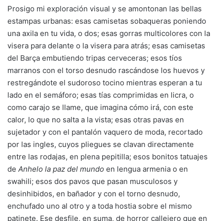
Prosigo mi exploración visual y se amontonan las bellas
estampas urbanas: esas camisetas sobaqueras poniendo
una axila en tu vida, o dos; esas gorras multicolores con la
visera para delante o la visera para atrás; esas camisetas
del Barça embutiendo tripas cerveceras; esos tíos
marranos con el torso desnudo rascándose los huevos y
restregándote el sudoroso tocino mientras esperan a tu
lado en el semáforo; esas tías comprimidas en licra, o
como carajo se llame, que imagina cómo irá, con este
calor, lo que no salta a la vista; esas otras pavas en
sujetador y con el pantalón vaquero de moda, recortado
por las ingles, cuyos pliegues se clavan directamente
entre las rodajas, en plena pepitilla; esos bonitos tatuajes
de
Anhelo la paz del mundo
en lengua armenia o en
swahili; esos dos pavos que pasan musculosos y
desinhibidos, en bañador y con el torno desnudo,
enchufado uno al otro y a toda hostia sobre el mismo
patinete. Ese desfile, en suma, de horror callejero que en