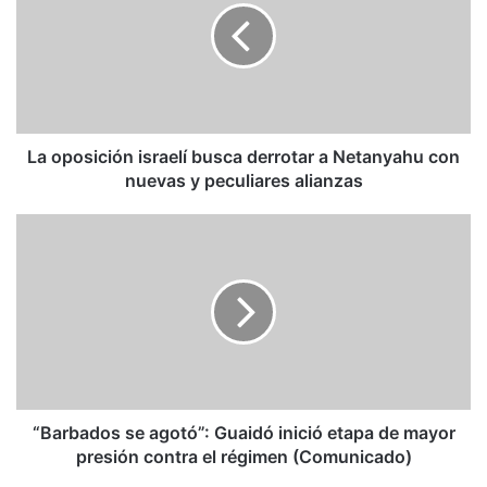
busca
derrotar
a
Netanyahu
con
nuevas
y
La oposición israelí busca derrotar a Netanyahu con
peculiares
nuevas y peculiares alianzas
alianzas
“Barbados
se
agotó”:
Guaidó
inició
etapa
de
mayor
presión
contra
“Barbados se agotó”: Guaidó inició etapa de mayor
el
presión contra el régimen (Comunicado)
régimen