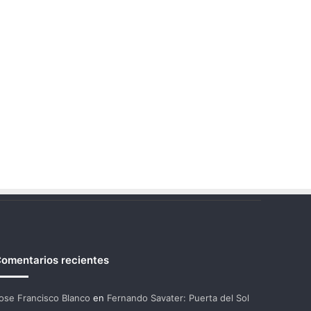
omentarios recientes
ose Francisco Blanco
en
Fernando Savater: Puerta del Sol