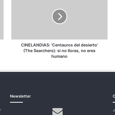
'Centauros
del
desierto'
(The
Searchers):
si
no
lloras,
no
CINELANDIAS: 'Centauros del desierto'
eres
(The Searchers): si no lloras, no eres
humano
humano
Newsletter
C
J
7