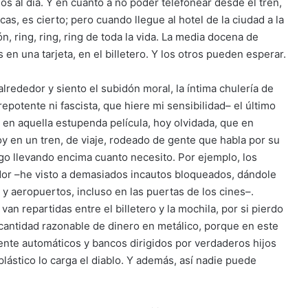
 al día. Y en cuanto a no poder telefonear desde el tren,
as, es cierto; pero cuando llegue al hotel de la ciudad a la
n, ring, ring, ring de toda la vida. La media docena de
n una tarjeta, en el billetero. Y los otros pueden esperar.
alrededor y siento el subidón moral, la íntima chulería de
potente ni fascista, que hiere mi sensibilidad– el último
 en aquella estupenda película, hoy olvidada, que en
y en un tren, de viaje, rodeado de gente que habla por su
igo llevando encima cuanto necesito. Por ejemplo, los
dor –he visto a demasiados incautos bloqueados, dándole
y aeropuertos, incluso en las puertas de los cines–.
n repartidas entre el billetero y la mochila, por si pierdo
cantidad razonable de dinero en metálico, porque en este
nte automáticos y bancos dirigidos por verdaderos hijos
plástico lo carga el diablo. Y además, así nadie puede