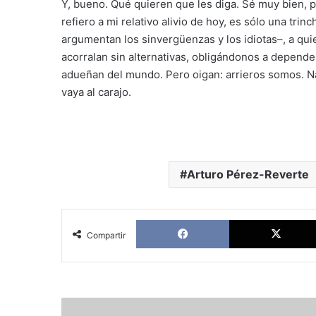
Y, bueno. Qué quieren que les diga. Sé muy bien, 
refiero a mi relativo alivio de hoy, es sólo una tr
argumentan los sinvergüenzas y los idiotas–, a qu
acorralan sin alternativas, obligándonos a depend
adueñan del mundo. Pero oigan: arrieros somos. Na
vaya al carajo.
Arturo Pérez-Reverte
Facebook
Compartir
Fernando