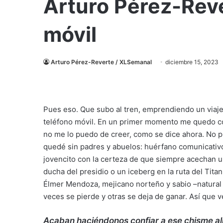
Arturo Pérez-Reve
móvil
Arturo Pérez-Reverte / XLSemanal
diciembre 15, 2023
P
ues eso. Que subo al tren, emprendiendo un viaje
teléfono móvil. En un primer momento me quedo co
no me lo puedo de creer, como se dice ahora. No
quedé sin padres y abuelos: huérfano comunicativo
jovencito con la certeza de que siempre acechan una
ducha del presidio o un iceberg en la ruta del Tit
Élmer Mendoza, mejicano norteño y sabio –natural d
veces se pierde y otras se deja de ganar. Así que 
Acaban haciéndonos confiar a ese chisme alm