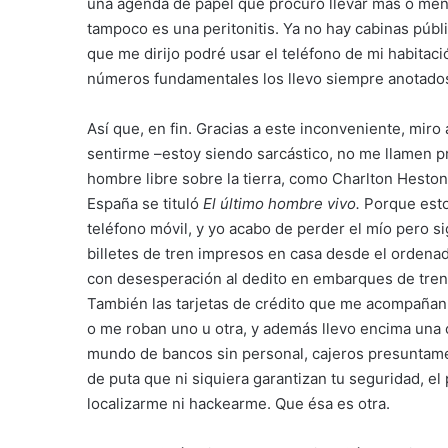
una agenda de papel que procuro llevar más o menos
tampoco es una peritonitis. Ya no hay cabinas públic
que me dirijo podré usar el teléfono de mi habitació
números fundamentales los llevo siempre anotados e
Así que, en fin. Gracias a este inconveniente, miro 
sentirme –estoy siendo sarcástico, no me llamen pre
hombre libre sobre la tierra, como Charlton Heston
España se tituló
El último hombre vivo.
Porque esto
teléfono móvil, y yo acabo de perder el mío pero s
billetes de tren impresos en casa desde el ordena
con desesperación al dedito en embarques de tren 
También las tarjetas de crédito que me acompañan va
o me roban uno u otra, y además llevo encima una 
mundo de bancos sin personal, cajeros presuntame
de puta que ni siquiera garantizan tu seguridad, el 
localizarme ni hackearme. Que ésa es otra.