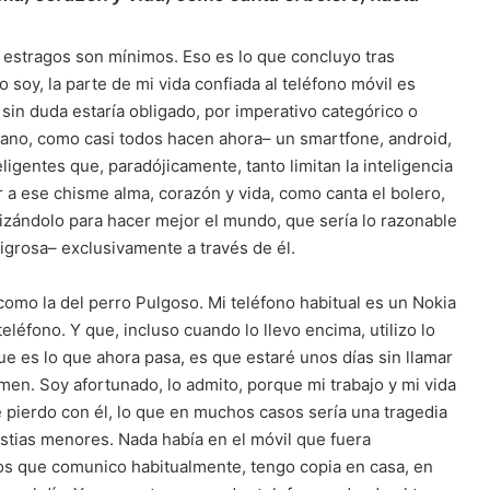
s estragos son mínimos. Eso es lo que concluyo tras
oy, la parte de mi vida confiada al teléfono móvil es
 sin duda estaría obligado, por imperativo categórico o
a mano, como casi todos hacen ahora– un smartfone, android,
ligentes que, paradójicamente, tanto limitan la inteligencia
 a ese chisme alma, corazón y vida, como canta el bolero,
izándolo para hacer mejor el mundo, que sería lo razonable
ligrosa– exclusivamente a través de él.
, como la del perro Pulgoso. Mi teléfono habitual es un Nokia
eléfono. Y que, incluso cuando lo llevo encima, utilizo lo
e es lo que ahora pasa, es que estaré unos días sin llamar
lamen. Soy afortunado, lo admito, porque mi trabajo y mi vida
 pierdo con él, lo que en muchos casos sería una tragedia
estias menores. Nada había en el móvil que fuera
los que comunico habitualmente, tengo copia en casa, en