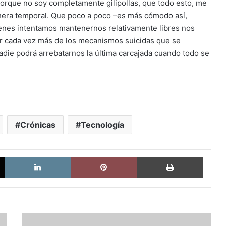
porque no soy completamente gilipollas, que todo esto, me
inchera temporal. Que poco a poco –es más cómodo así,
ienes intentamos mantenernos relativamente libres nos
er cada vez más de los mecanismos suicidas que se
die podrá arrebatarnos la última carcajada cuando todo se
Crónicas
Tecnología
X
LinkedIn
Pinterest
Imprimi
CINELANDIAS: