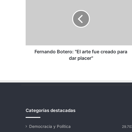
Botero:
"El
arte
fue
creado
para
dar
placer"
Fernando Botero: "El arte fue creado para
dar placer"
Categorías destacadas
Democracia y Política
29.70