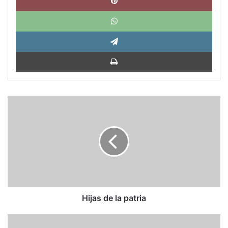
What
Tele
Impri
Hijas
de
la
patria
Hijas de la patria
Encuesta