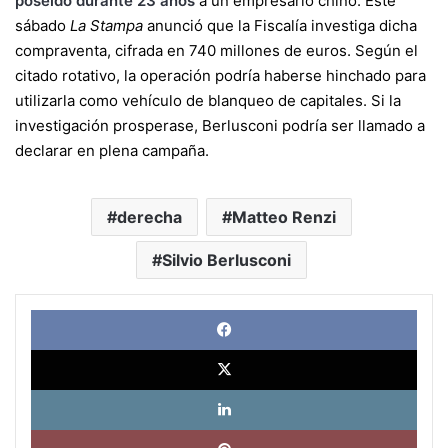
poseído durante 23 años
a un empresario chino. Este
sábado
La Stampa
anunció que la Fiscalía investiga dicha
compraventa, cifrada en 740 millones de euros. Según el
citado rotativo, la operación podría haberse hinchado para
utilizarla como vehículo de blanqueo de capitales. Si la
investigación prosperase, Berlusconi podría ser llamado a
declarar en plena campaña.
derecha
Matteo Renzi
Silvio Berlusconi
Face
X
Link
Pinte