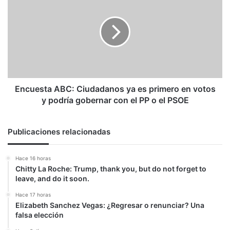
ABC:
Ciudadanos
ya
es
primero
en
votos
y
podría
Encuesta ABC: Ciudadanos ya es primero en votos
gobernar
y podría gobernar con el PP o el PSOE
con
el
PP
Publicaciones relacionadas
o
el
Hace 16 horas
PSOE
Chitty La Roche: Trump, thank you, but do not forget to
leave, and do it soon.
Hace 17 horas
Elizabeth Sanchez Vegas: ¿Regresar o renunciar? Una
falsa elección