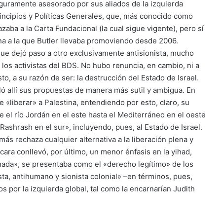
guramente asesorado por sus aliados de la izquierda
incipios y Políticas Generales, que, más conocido como
aba a la Carta Fundacional (la cual sigue vigente), pero sí
a a la que Butler llevaba promoviendo desde 2006.
que dejó paso a otro exclusivamente antisionista, mucho
n los activistas del BDS. No hubo renuncia, en cambio, ni a
to, a su razón de ser: la destrucción del Estado de Israel.
ó allí sus propuestas de manera más sutil y ambigua. En
de «liberar» a Palestina, entendiendo por esto, claro, su
de el río Jordán en el este hasta el Mediterráneo en el oeste
shrash en el sur», incluyendo, pues, al Estado de Israel.
más rechaza cualquier alternativa a la liberación plena y
 cara conllevó, por último, un menor énfasis en la yihad,
mada», se presentaba como el «derecho legítimo» de los
sta, antihumano y sionista colonial» –en términos, pues,
 por la izquierda global, tal como la encarnarían Judith