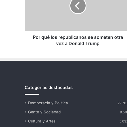
republicanos
se
someten
otra
vez
a
Donald
Por qué los republicanos se someten otra
Trump
vez a Donald Trump
Categorías destacadas
Democracia y Política
29.70
Gente y Sociedad
9.51
Cultura y Artes
5.03