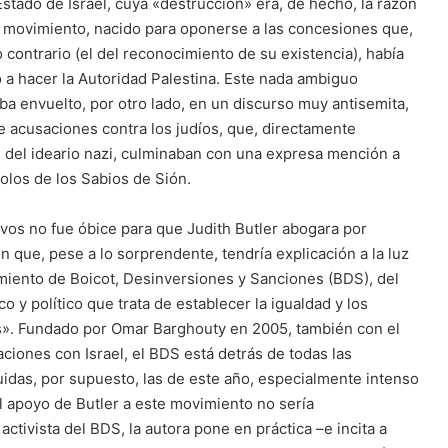
Estado de Israel, cuya «destrucción» era, de hecho, la razón
l movimiento, nacido para oponerse a las concesiones que,
 contrario (el del reconocimiento de su existencia), había
a hacer la Autoridad Palestina. Este nada ambiguo
ba envuelto, por otro lado, en un discurso muy antisemita,
e acusaciones contra los judíos, que, directamente
 del ideario nazi, culminaban con una expresa mención a
olos de los Sabios de Sión.
ivos no fue óbice para que Judith Butler abogara por
ón que, pese a lo sorprendente, tendría explicación a la luz
imiento de Boicot, Desinversiones y Sanciones (BDS), del
o y político que trata de establecer la igualdad y los
s». Fundado por Omar Barghouty en 2005, también con el
aciones con Israel, el BDS está detrás de todas las
uidas, por supuesto, las de este año, especialmente intenso
el apoyo de Butler a este movimiento no sería
activista del BDS, la autora pone en práctica –e incita a