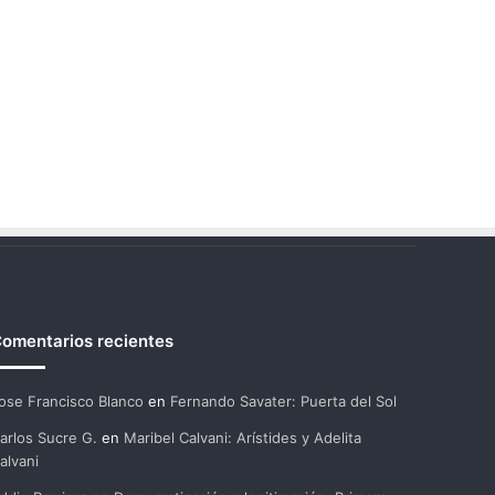
omentarios recientes
ose Francisco Blanco
en
Fernando Savater: Puerta del Sol
arlos Sucre G.
en
Maribel Calvani: Arístides y Adelita
alvani