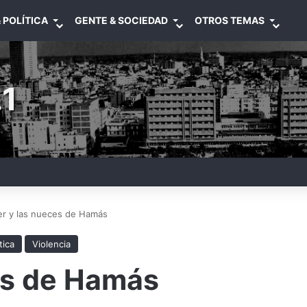
 POLÍTICA
GENTE & SOCIEDAD
OTROS TEMAS
1
er y las nueces de Hamás
tica
Violencia
es de Hamás