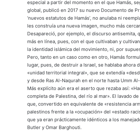
especial a partir del momento en el que Hamás, se
global, publicó en 2017 su nuevo Documento de Pr
‘nuevos estatutos de Hamás’, no anulaba ni reemplaz
les construía una nueva imagen, mucho más cercan
Desapareció, por ejemplo, el discurso antisemita, 
más en línea, pues, con el que cultivaban y cultiva
la identidad islámica del movimiento, ni, por supues
Pero, tanto en un caso como en otro, Hamás formul
lugar, pues, de destruir a Israel, se hablaba ahora 
«unidad territorial integral», que se extendía «des
y desde Ras Al-Naqurah en el norte hasta Umm Al-Ra
Más explícito aún era el aserto que rezaba así: «Ha
completa de Palestina, del río al mar». El lavado de
que, convertido en equivalente de «resistencia ar
palestinos frente a la «ocupación» del «estado raci
que ya eran prácticamente idénticos a los manejados
Butler y Omar Barghouti.