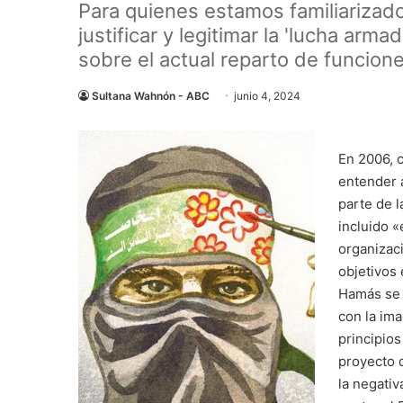
Para quienes estamos familiarizado
justificar y legitimar la 'lucha ar
sobre el actual reparto de funcion
Sultana Wahnón - ABC
junio 4, 2024
En 2006, 
entender 
parte de l
incluido «
organizac
objetivos 
Hamás se 
con la ima
principios
proyecto d
la negativ