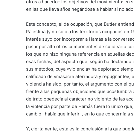
otros a hacerlo– los objetivos del movimiento: en su
en las que lleva años negándose a hablar si no ado
Este concepto, el de ocupación, que Butler entiende
Palestina (y no solo a los territorios ocupados en 
interés suyo por incorporar a Hamás a la conversaci
pasar por alto otros componentes de su ideario co
los que no hizo ninguna referencia en aquellas dec
esas fechas, del aspecto que, según ha declarado 
sus métodos, cuya «violencia» ha deplorado siempr
calificado de «masacre aterradora y repugnante», en
violencia ha sido, por tanto, el argumento con el que
frente a las pequeñas objeciones que acostumbra a 
de trato obedecía al carácter no violento de las ac
la violencia por parte de Hamás fuera lo único que,
cambio –había que inferir–, en lo que concernía a su
Y, ciertamente, esta es la conclusión a la que pue