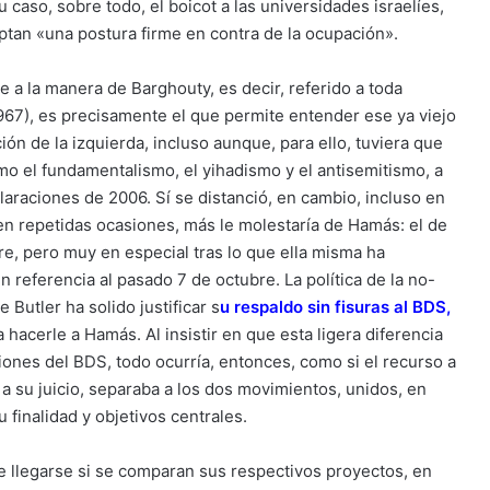
 caso, sobre todo, el boicot a las universidades israelíes,
ptan «una postura firme en contra de la ocupación».
 a la manera de Barghouty, es decir, referido a toda
1967), es precisamente el que permite entender ese ya viejo
ón de la izquierda, incluso aunque, para ello, tuviera que
mo el fundamentalismo, el yihadismo y el antisemitismo, a
laraciones de 2006. Sí se distanció, en cambio, incluso en
en repetidas ocasiones, más le molestaría de Hamás: el de
e, pero muy en especial tras lo que ella misma ha
 referencia al pasado 7 de octubre. La política de la no-
 Butler ha solido justificar s
u
respaldo sin fisuras al BDS
,
hacerle a Hamás. Al insistir en que esta ligera diferencia
ciones del BDS, todo ocurría, entonces, como si el recurso a
 a su juicio, separaba a los dos movimientos, unidos, en
 finalidad y objetivos centrales.
de llegarse si se comparan sus respectivos proyectos, en