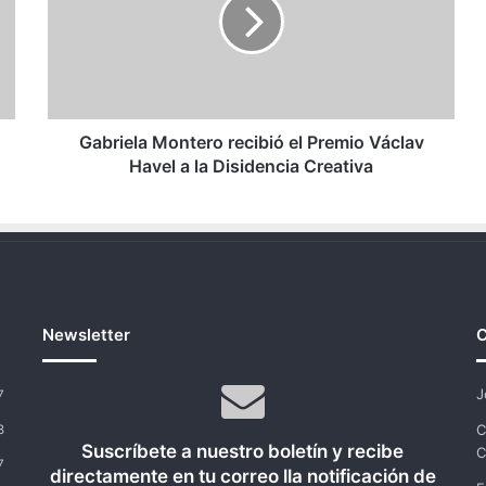
el
Premio
Václav
Havel
a
la
Disidencia
Gabriela Montero recibió el Premio Václav
Creativa
Havel a la Disidencia Creativa
Newsletter
C
J
7
C
8
Suscríbete a nuestro boletín y recibe
C
7
directamente en tu correo lla notificación de