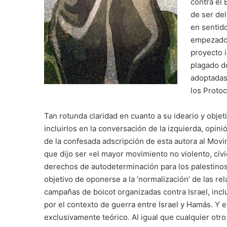
contra el 
de ser de
en sentido
empezado 
proyecto i
plagado d
adoptadas
los Protoc
Tan rotunda claridad en cuanto a su ideario y objet
incluirlos en la conversación de la izquierda, opini
de la confesada adscripción de esta autora al Mov
que dijo ser «el mayor movimiento no violento, cívic
derechos de autodeterminación para los palestino
objetivo de oponerse a la ‘normalización’ de las rel
campañas de boicot organizadas contra Israel, incl
por el contexto de guerra entre Israel y Hamás. Y 
exclusivamente teórico. Al igual que cualquier otro 