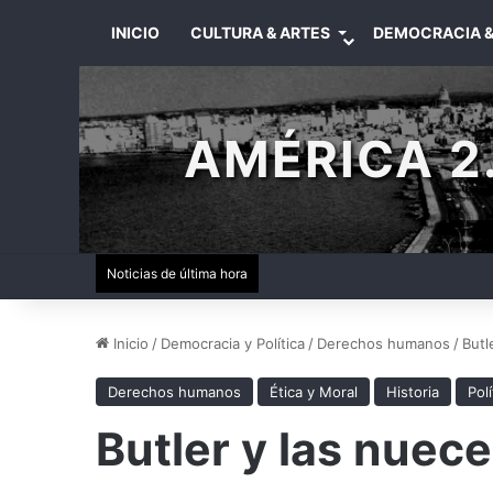
INICIO
CULTURA & ARTES
DEMOCRACIA &
AMÉRICA 2.
Noticias de última hora
Inicio
/
Democracia y Política
/
Derechos humanos
/
Butl
Derechos humanos
Ética y Moral
Historia
Polí
Butler y las nuec