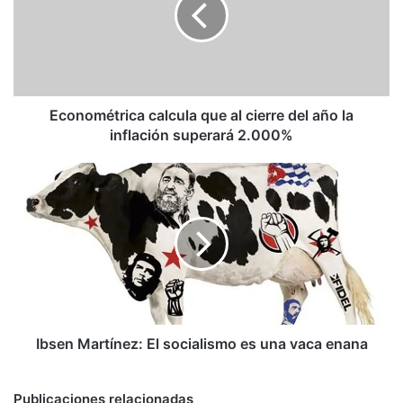
cierre
del
año
la
inflación
superará
Econométrica calcula que al cierre del año la
2.000%
inflación superará 2.000%
Ibsen
Martínez:
El
socialismo
es
una
vaca
enana
Ibsen Martínez: El socialismo es una vaca enana
Publicaciones relacionadas