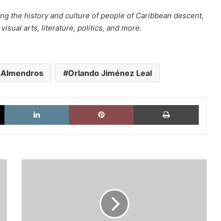
ng the history and culture of people of Caribbean descent,
isual arts, literature, politics, and more.
 Almendros
Orlando Jiménez Leal
X
LinkedIn
Pinterest
Imprimi
El
«timing»
es
(casi)
todo:
cuándo