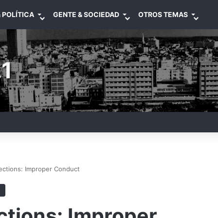
 POLÍTICA
GENTE & SOCIEDAD
OTROS TEMAS
1
ctions: Improper Conduct
tions: Improper