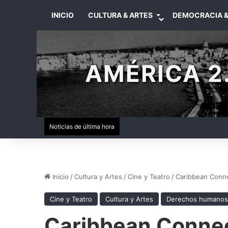
INICIO
CULTURA & ARTES
DEMOCRACIA &
AMÉRICA 2.
Noticias de última hora
Inicio
/
Cultura y Artes
/
Cine y Teatro
/
Caribbean Conne
Cine y Teatro
Cultura y Artes
Derechos humanos
Caribbean Connec