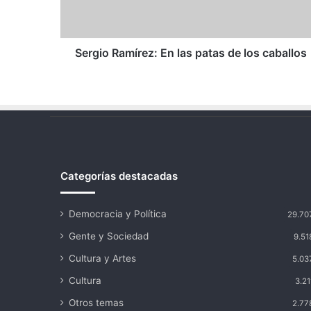
los
caballos
Sergio Ramírez: En las patas de los caballos
Categorías destacadas
Democracia y Política
29.70
Gente y Sociedad
9.51
Cultura y Artes
5.03
Cultura
3.21
Otros temas
2.77