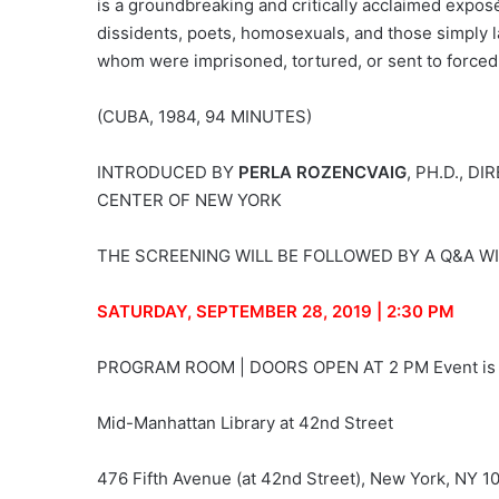
is a groundbreaking and critically acclaimed expos
dissidents, poets, homosexuals, and those simply l
whom were imprisoned, tortured, or sent to forced
(CUBA, 1984, 94 MINUTES)
INTRODUCED BY
PERLA ROZENCVAIG
, PH.D., 
CENTER OF NEW YORK
THE SCREENING WILL BE FOLLOWED BY A Q&A W
SATURDAY, SEPTEMBER 28, 2019 | 2:30 PM
PROGRAM ROOM | DOORS OPEN AT 2 PM Event is sub
Mid-Manhattan Library at 42nd Street
476 Fifth Avenue (at 42nd Street), New York, NY 