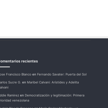
omentarios recientes
ose Francisco Blanco
en
Fernando Savater: Puerta del Sol
arlos Sucre G.
en
Maribel Calvani: Arístides y Adelita
alvani
ddie Ramirez
en
Democratización y legitimación: Primera
rioridad venezolana