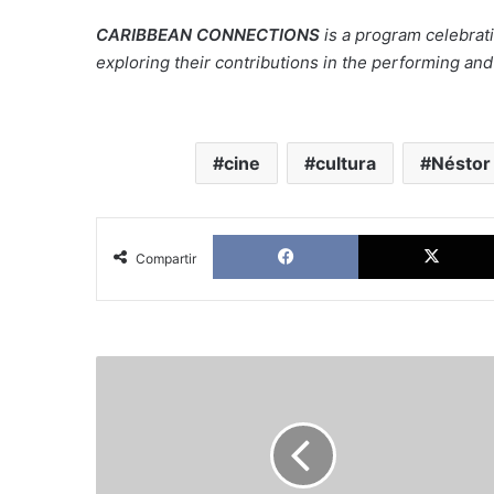
CARIBBEAN CONNECTIONS
is a program celebrati
exploring their contributions in the performing and v
cine
cultura
Néstor
Facebook
Compartir
Sergio
Ramírez:
En
las
patas
de