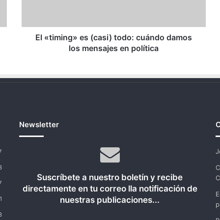
damos
los
mensajes
en
El «timing» es (casi) todo: cuándo damos
política
los mensajes en política
Newsletter
C
J
7
C
8
Suscríbete a nuestro boletín y recibe
C
7
directamente en tu correo lla notificación de
E
nuestras publicaciones...
1
p
8