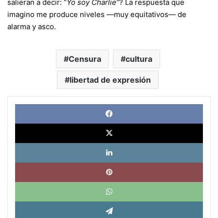
salieran a decir: “
Yo soy Charlie”
? La respuesta que
imagino me produce niveles —muy equitativos— de
alarma y asco.
Censura
cultura
libertad de expresión
Face
X
Link
Pinte
What
Tele