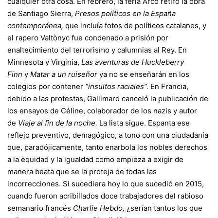
cualquier otra cosa. En febrero, la feria Arco retiró la obra
de Santiago Sierra,
Presos políticos en la España
contemporánea,
que incluía fotos de políticos catalanes, y
el rapero Valtònyc fue condenado a prisión por
enaltecimiento del terrorismo y calumnias al Rey. En
Minnesota y Virginia,
Las aventuras de Huckleberry
Finn
y
Matar a un ruiseñor
ya no se enseñarán en los
colegios por contener
“insultos raciales”.
En Francia,
debido a las protestas, Gallimard canceló la publicación de
los ensayos de Céline, colaborador de los nazis y autor
de
Viaje al fin de la noche.
La lista sigue. Espanta ese
reflejo preventivo, demagógico, a tono con una ciudadanía
que, paradójicamente, tanto enarbola los nobles derechos
a la equidad y la igualdad como empieza a exigir de
manera beata que se la proteja de todas las
incorrecciones. Si sucediera hoy lo que sucedió en 2015,
cuando fueron acribillados doce trabajadores del rabioso
semanario francés
Charlie
Hebdo,
¿serían tantos los que