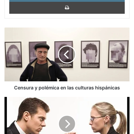
Impri
Censura
y
polémica
en
las
culturas
hispánicas
Censura y polémica en las culturas hispánicas
Javier
Marías:
También
uno
se
harta