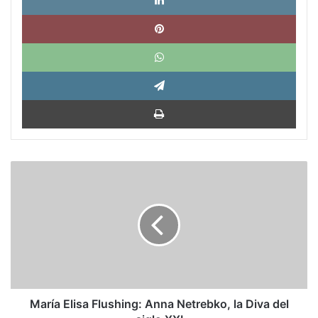
Pinte
What
Tele
Impri
María
Elisa
Flushing:
Anna
Netrebko,
la
Diva
del
siglo
XXI
María Elisa Flushing: Anna Netrebko, la Diva del