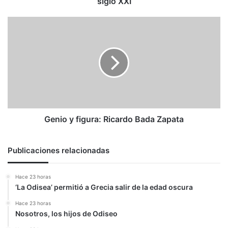
siglo XXI
Genio
y
figura:
Ricardo
Bada
Zapata
Genio y figura: Ricardo Bada Zapata
Publicaciones relacionadas
Hace 23 horas
‘La Odisea’ permitió a Grecia salir de la edad oscura
Hace 23 horas
Nosotros, los hijos de Odiseo