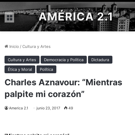
AMÉRICA 2.1
Menú
Inicio
/
Cultura y Artes
Cultura y Artes
Democracia y Política
Dictadura
Ética y Moral
Política
Charles Aznavour: “Mientras
palpite mi corazón”
America 2.1
junio 23, 2017
49