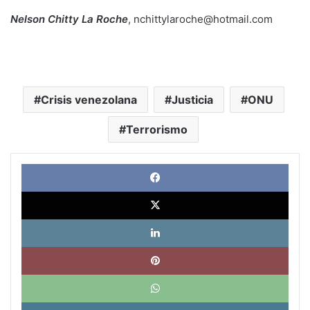
Nelson Chitty La Roche
, nchittylaroche@hotmail.com
Crisis venezolana
Justicia
ONU
Terrorismo
Face
X
Link
Pinte
What
Tele