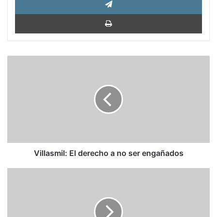
Impri
Villasmil:
El
derecho
a
no
ser
engañados
Villasmil: El derecho a no ser engañados
Jardines
políticamente
correctos