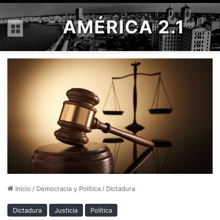
AMÉRICA 2.1
Menú
Inicio
/
Democracia y Política
/
Dictadura
Dictadura
Justicia
Política