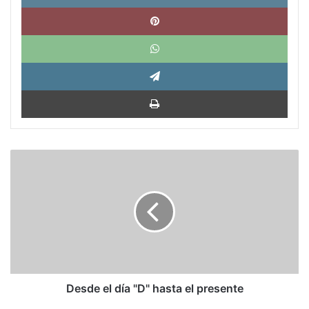
Pinte
What
Tele
Impri
Desde
el
día
"D"
hasta
el
presente
Desde el día "D" hasta el presente