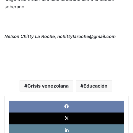
soberano.
Nelson Chitty La Roche, nchittylaroche@gmail.com
Crisis venezolana
Educación
Face
X
Link