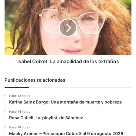
Isabel
Coixet:
La
amabilidad
de
los
extraños
Isabel Coixet: La amabilidad de los extraños
Publicaciones relacionadas
Hace 12 horas
Karina Sainz Borgo: Una montaña de muerte y pobreza
Hace 14 horas
Rosa Cullell: La ‘playlist’ de Sánchez
Hace 16 horas
Macky Arenas – Periscopio Cuba: 3 al 9 de agosto 2026