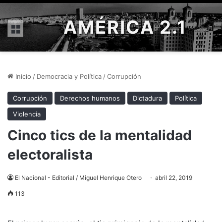
AMÉRICA 2.1
Menú
Inicio
/
Democracia y Política
/
Corrupción
Corrupción
Derechos humanos
Dictadura
Política
Violencia
Cinco tics de la mentalidad
electoralista
El Nacional - Editorial / Miguel Henrique Otero
abril 22, 2019
113