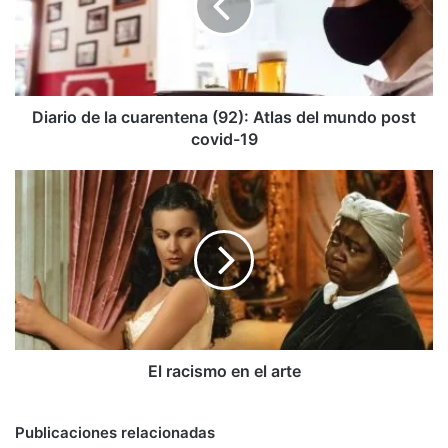
(92):
Atlas
del
mundo
post
covid-
Diario de la cuarentena (92): Atlas del mundo post
19
covid-19
El
racismo
en
el
arte
El racismo en el arte
Publicaciones relacionadas