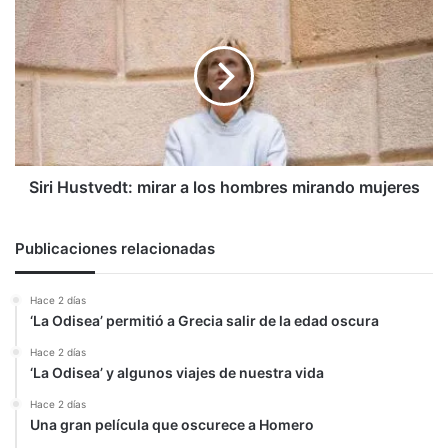
Hustvedt:
mirar
a
los
hombres
mirando
mujeres
Siri Hustvedt: mirar a los hombres mirando mujeres
Publicaciones relacionadas
Hace 2 días
‘La Odisea’ permitió a Grecia salir de la edad oscura
Hace 2 días
‘La Odisea’ y algunos viajes de nuestra vida
Hace 2 días
Una gran película que oscurece a Homero