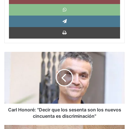
What
Tele
Impri
Carl
Honoré:
"Decir
que
los
sesenta
son
los
nuevos
cincuenta
Carl Honoré: "Decir que los sesenta son los nuevos
es
cincuenta es discriminación"
discriminación"
Siri