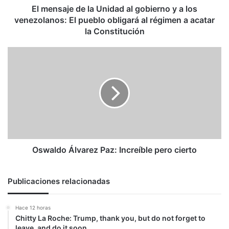
los
El mensaje de la Unidad al gobierno y a los
venezolanos:
venezolanos: El pueblo obligará al régimen a acatar
El
la Constitución
pueblo
obligará
Oswaldo
al
Álvarez
régimen
Paz:
a
Increíble
acatar
pero
la
cierto
Constitución
Oswaldo Álvarez Paz: Increíble pero cierto
Publicaciones relacionadas
Hace 12 horas
Chitty La Roche: Trump, thank you, but do not forget to
leave, and do it soon.