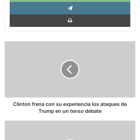
Tele
Impri
Clinton
frena
con
su
experiencia
los
ataques
de
Trump
en
Clinton frena con su experiencia los ataques de
un
Trump en un tenso debate
tenso
debate
La
venganza
de