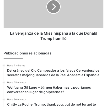
la
Miss
hispana
a
la
que
Donald
La venganza de la Miss hispana a la que Donald
Trump
Trump humilló
humilló
Publicaciones relacionadas
Hace 7 minutos
Del cráneo del Cid Campeador a los falsos Cervantes: los
secretos mejor guardados de la Real Academia Española
Hace 25 minutos
Wolfgang Gil Lugo – Jürgen Habermas: ¿podríamos
conversar en lugar de golpearnos?
Hace 36 minutos
Chitty La Roche: Trump, thank you, but do not forget to