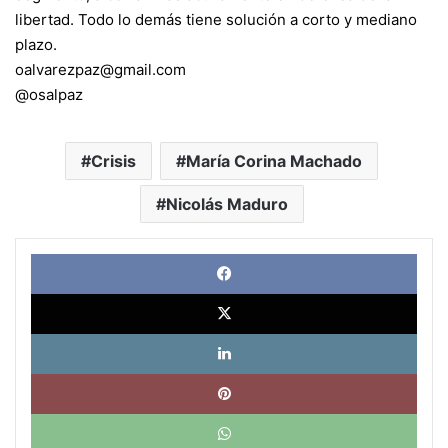
libertad. Todo lo demás tiene solución a corto y mediano
plazo.
oalvarezpaz@gmail.com
@osalpaz
Crisis
María Corina Machado
Nicolás Maduro
Face
X
Link
Pinte
What