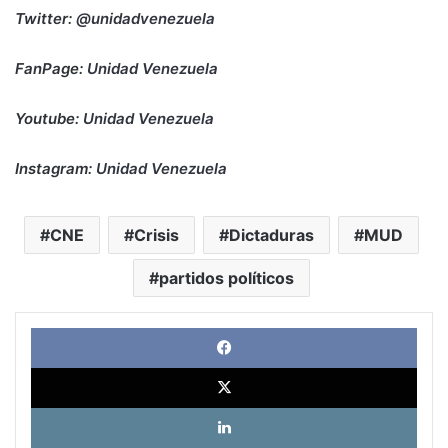
Twitter:
@unidadvenezuela
FanPage:
Unidad Venezuela
Youtube:
Unidad Venezuela
Instagram:
Unidad Venezuela
CNE
Crisis
Dictaduras
MUD
partidos políticos
Face
X
Link
Pinte