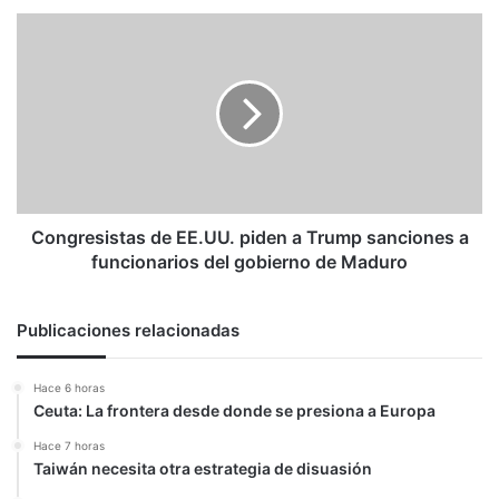
1992
Congresistas
de
EE.UU.
piden
a
Trump
sanciones
a
funcionarios
del
Congresistas de EE.UU. piden a Trump sanciones a
gobierno
funcionarios del gobierno de Maduro
de
Maduro
Publicaciones relacionadas
Hace 6 horas
Ceuta: La frontera desde donde se presiona a Europa
Hace 7 horas
Taiwán necesita otra estrategia de disuasión