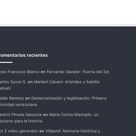
omentarios recientes
ose Francisco Blanco
en
Fernando Savater: Puerta del Sol
arlos Sucre G.
en
Maribel Calvani: Arístides y Adelita
alvani
ddie Ramirez
en
Democratización y legitimación: Primera
rioridad venezolana
eatriz Pineda Sansone
en
María Corina Machado: un
iscurso para la historia
ct 2 video generator
en
Villasmil: Memoria histórica y