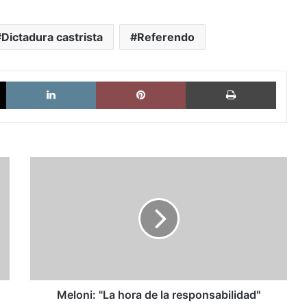
Dictadura castrista
Referendo
X
LinkedIn
Pinterest
Imprimi
Meloni:
"La
hora
de
la
responsabilidad"
Meloni: "La hora de la responsabilidad"