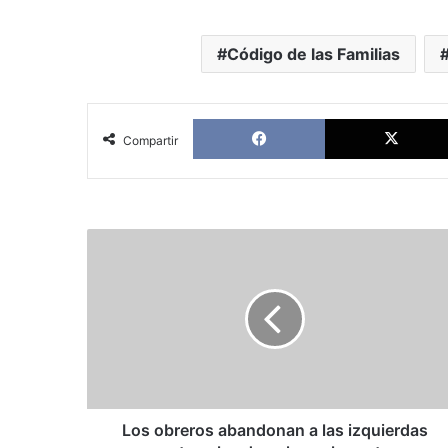
Código de las Familias
Facebook
Compartir
Los
obreros
abandonan
a
las
izquierdas
para
votar
a
las
Los obreros abandonan a las izquierdas