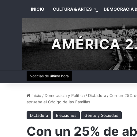
INICIO
CULTURA & ARTES
DEMOCRACIA &
AMÉRICA 2.
Noticias de última hora
Inicio
/
Democracia y Política
/
Dictadura
/
Con un 25% de 
aprueba el Código de las Familias
Dictadura
Elecciones
Gente y Sociedad
Con un 25% de abs