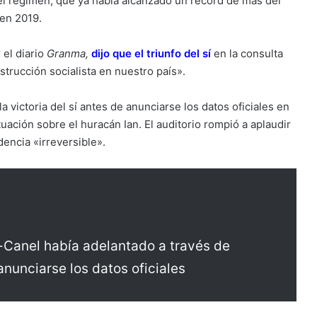
 del régimen, que ya había alcanzado un récord de más del
 en 2019.
 el diario
Granma,
dijo que el triunfo del sí
en la consulta
strucción socialista en nuestro país».
a victoria del sí antes de anunciarse los datos oficiales en
uación sobre el huracán Ian. El auditorio rompió a aplaudir
dencia «irreversible».
-Canel había adelantado a través de
e anunciarse los datos oficiales