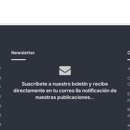
Newsletter
C
J
7
C
8
Suscríbete a nuestro boletín y recibe
C
7
directamente en tu correo lla notificación de
E
nuestras publicaciones...
1
p
8
B
8
d
9
a