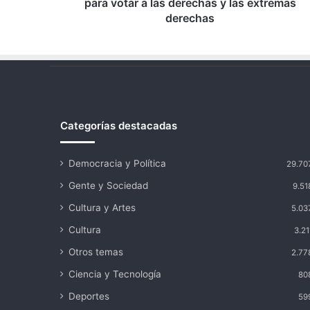
derechas
para votar a las derechas y las extremas
y
derechas
las
extremas
derechas
Categorías destacadas
Democracia y Política
29.70
Gente y Sociedad
9.51
Cultura y Artes
5.03
Cultura
3.21
Otros temas
2.77
Ciencia y Tecnología
80
Deportes
59