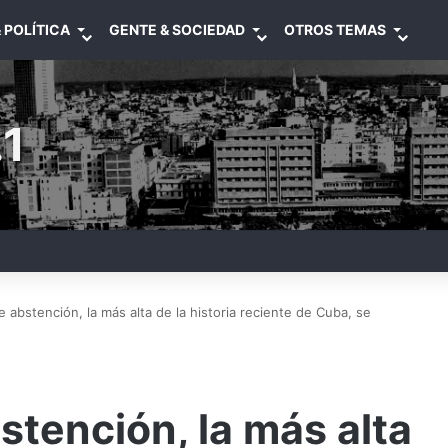
 POLÍTICA
GENTE & SOCIEDAD
OTROS TEMAS
1
abstención, la más alta de la historia reciente de Cuba, se
tención, la más alta